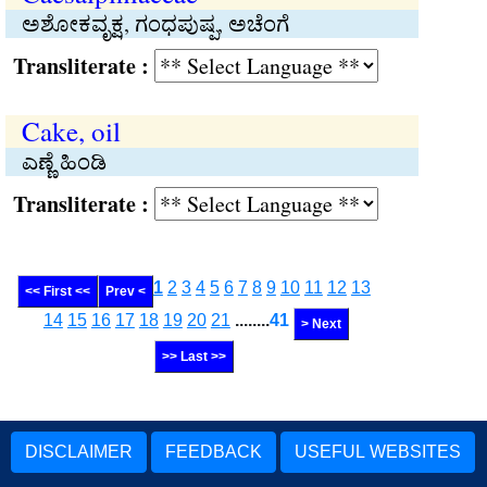
ಅಶೋಕವೃಕ್ಷ, ಗಂಧಪುಷ್ಪ, ಅಚೆಂಗೆ
Transliterate :
Cake, oil
ಎಣ್ಣೆ ಹಿಂಡಿ
Transliterate :
1
2
3
4
5
6
7
8
9
10
11
12
13
<< First <<
Prev <
14
15
16
17
18
19
20
21
........
41
> Next
>> Last >>
DISCLAIMER
FEEDBACK
USEFUL WEBSITES