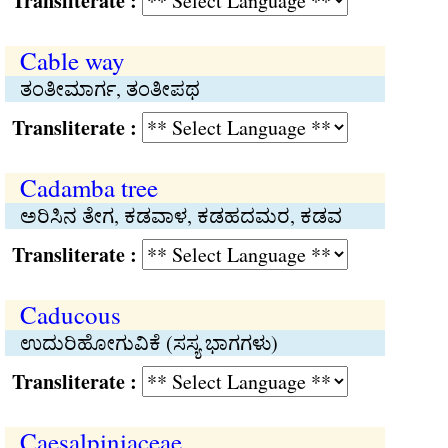
Transliterate :
Cable way
ತಂತೀಮಾರ್ಗ, ತಂತೀಪಥ
Transliterate :
Cadamba tree
ಅರಿಸಿನ ತೇಗ, ಕಡವಾಳ, ಕಡಹದಮರ, ಕಡವ
Transliterate :
Caducous
ಉದುರಿಹೋಗುವಿಕೆ (ಸಸ್ಯ ಭಾಗಗಳು)
Transliterate :
Caesalpiniaceae