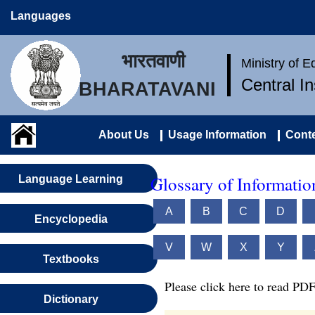
Languages
भारतवाणी
Ministry of 
Central I
BHARATAVANI
About Us
Usage Information
Conte
Glossary of Informati
Language Learning
A
B
C
D
Encyclopedia
V
W
X
Y
Textbooks
Please click here to read PDF
Dictionary