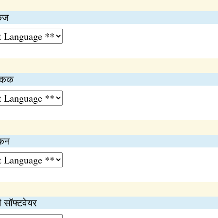
केज
अंकक
ंकन
 सॉफ्टवेयर