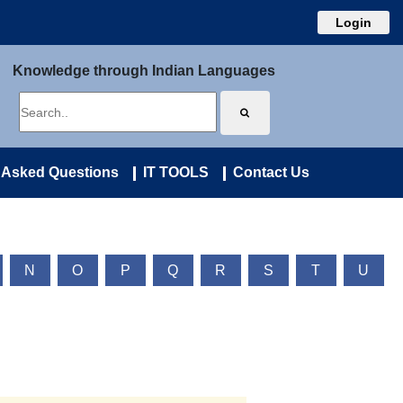
Login
Knowledge through Indian Languages
 Asked Questions
IT TOOLS
Contact Us
N
O
P
Q
R
S
T
U