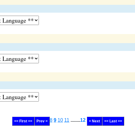
8
9
10
11
........
12
<< First <<
Prev <
> Next
>> Last >>