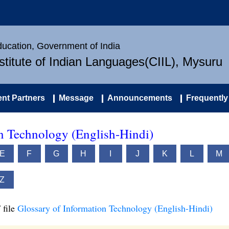
Education, Government of India
nstitute of Indian Languages(CIIL), Mysuru
nt Partners
Message
Announcements
Frequently
on Technology (English-Hindi)
E
F
G
H
I
J
K
L
M
Z
 file
Glossary of Information Technology (English-Hindi)