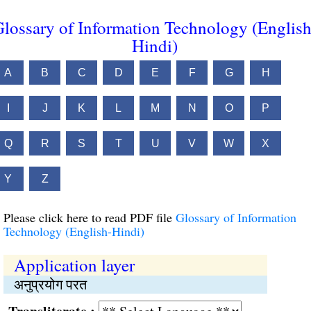
lossary of Information Technology (English
Hindi)
A
B
C
D
E
F
G
H
I
J
K
L
M
N
O
P
Q
R
S
T
U
V
W
X
Y
Z
Please click here to read PDF file
Glossary of Information
Technology (English-Hindi)
Application layer
अनुप्रयोग परत