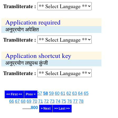
Transliterate :
Application required
अनुप्रयोग अपेक्षित
Transliterate :
Application shortcut key
अनुप्रयोग लघुपथ कुंजी
Transliterate :
57
58
59
60
61
62
63
64
65
<< First <<
Prev <
66
67
68
69
70
71
72
73
74
75
76
77
78
........
800
> Next
>> Last >>