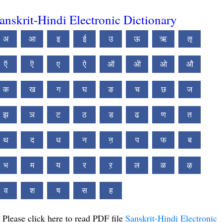
anskrit-Hindi Electronic Dictionary
अ
आ
इ
ई
उ
ऊ
ऋ
ऌ
ऍ
ऎ
ए
ऐ
ऑ
ऒ
ओ
औ
क
ख
ग
घ
ङ
च
छ
ज
झ
ञ
ट
ठ
ड
ढ
ण
त
थ
द
ध
न
ऩ
प
फ
ब
भ
म
य
र
ऱ
ल
ळ
ऴ
व
श
ष
स
ह
Please click here to read PDF file
Sanskrit-Hindi Electronic