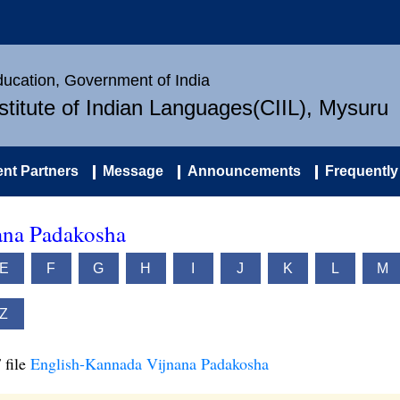
Education, Government of India
nstitute of Indian Languages(CIIL), Mysuru
nt Partners
Message
Announcements
Frequently
ana Padakosha
E
F
G
H
I
J
K
L
M
Z
 file
English-Kannada Vijnana Padakosha