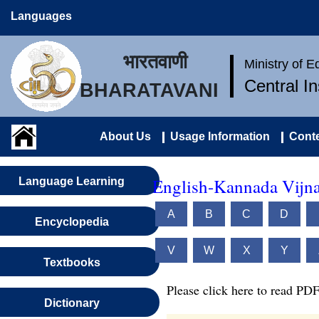
Languages
भारतवाणी
Ministry of 
Central I
BHARATAVANI
About Us
Usage Information
Conte
English-Kannada Vijn
Language Learning
A
B
C
D
Encyclopedia
V
W
X
Y
Textbooks
Please click here to read PDF
Dictionary