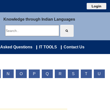
Login
Knowledge through Indian Languages
 Asked Questions
IT TOOLS
Contact Us
N
O
P
Q
R
S
T
U