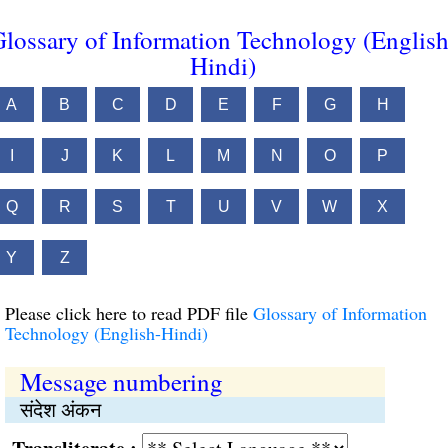
lossary of Information Technology (English
Hindi)
A
B
C
D
E
F
G
H
I
J
K
L
M
N
O
P
Q
R
S
T
U
V
W
X
Y
Z
Please click here to read PDF file
Glossary of Information
Technology (English-Hindi)
Message numbering
संदेश अंकन