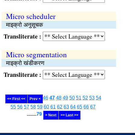
Micro scheduler
माइक्रो अनुसूचक
Transliterate :
Micro segmentation
माइक्रो खंडीकरण
Transliterate :
46
47
48
49
50
51
52
53
54
<< First <<
Prev <
55
56
57
58
59
60
61
62
63
64
65
66
67
........
79
> Next
>> Last >>