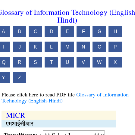
lossary of Information Technology (English
Hindi)
A
B
C
D
E
F
G
H
I
J
K
L
M
N
O
P
Q
R
S
T
U
V
W
X
Y
Z
Please click here to read PDF file
Glossary of Information
Technology (English-Hindi)
MICR
एमआईसीआर