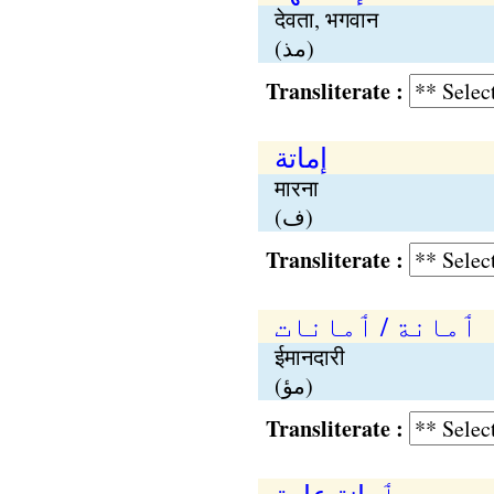
देवता, भगवान
(مذ)
Transliterate :
إماتة
मारना
(ف)
Transliterate :
ٲمانة / ٲمانات
ईमानदारी
(مؤ)
Transliterate :