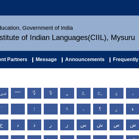
Education, Government of India
nstitute of Indian Languages(CIIL), Mysuru
nt Partners
Message
Announcements
Frequently
؄
؅
؆
؇
؈
؉
؊
؋
،
ء
ؠ
؟
؞
؝
؛
ض
ص
ش
س
ز
ر
ذ
د
خ