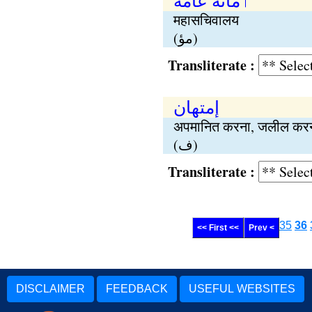
ٲمانة عامة
महासचिवालय
(مؤ)
Transliterate :
إمتھان
अपमानित करना, जलील करना
(ف)
Transliterate :
35
36
<< First <<
Prev <
DISCLAIMER
FEEDBACK
USEFUL WEBSITES