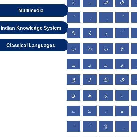
ق
ف
ـ
ؿ
Multimedia
Indian Knowledge System
٩
٪
٫
٬
Classical Languages
ځ
ڀ
ٿ
پ
ږ
ڕ
ڔ
ړ
ګ
ڪ
ک
ڨ
ۀ
ڿ
ھ
ڽ
ە
۔
ۓ
ے
۩