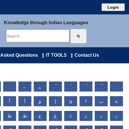
Login
Knowledge through Indian Languages
 Asked Questions
IT TOOLS
Contact Us
؍
؎
؏
ة
ب
ا
ئ
إ
ؤ
أ
آ
ؾ
ؽ
ؼ
ػ
غ
ع
ظ
ط