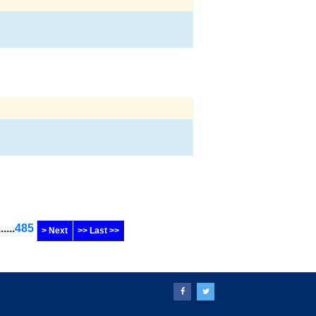
......
485
> Next
>> Last >>