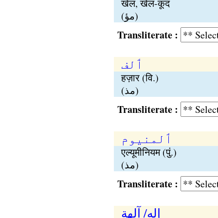
खेल, खेल-कूद
(مؤ)
Transliterate :
ٲلف
हज़ार (वि.)
(مذ)
Transliterate :
ٲلمنیوم
एल्यूमीनियम (पुं.)
(مذ)
Transliterate :
إله/ آلھة