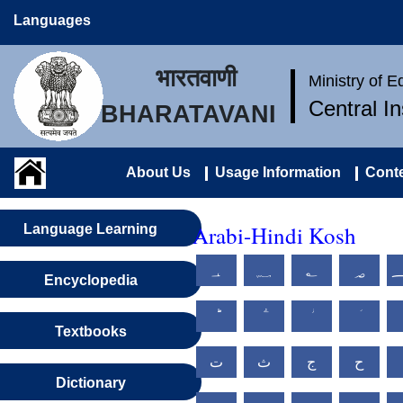
Languages
भारतवाणी
Ministry of 
Central I
BHARATAVANI
About Us
Usage Information
Conte
Arabi-Hindi Kosh
Language Learning
؀
؁
؂
؃
Encyclopedia
Textbooks
ح
ج
ث
ت
Dictionary