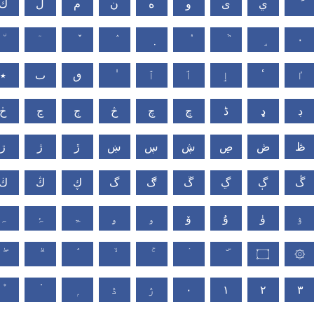
ي
ى
و
ه
ن
م
ل
ك
٠
ٵ
ٴ
ٳ
ٲ
ٱ
ٯ
ٮ
٭
ڊ
ډ
ڈ
ڇ
چ
څ
ڄ
ڃ
ڂ
ڟ
ڞ
ڝ
ڜ
ڛ
ښ
ڙ
ژ
ڗ
ڴ
ڳ
ڲ
ڱ
ڰ
گ
ڮ
ڭ
ڬ
ۉ
ۈ
ۇ
ۆ
ۅ
ۄ
ۃ
ۂ
ہ
۝
۞
ۮ
ۯ
۰
۱
۲
۳