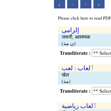
ۿ
۾
۽
ۼ
Please click here to read PDF
إلزامی
जरूरी, आवश्यक
(ن مذ)
Transliterate :
ٲلعاب : لعب
खेल
(مذ)
Transliterate :
ٲلعاب ریاضیة