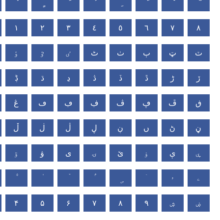
١
٢
٣
٤
٥
٦
٧
٨
ٽ
ټ
ٻ
ٺ
ٹ
ٸ
ٷ
ٶ
ڒ
ڑ
ڐ
ڏ
ڎ
ڍ
ڌ
ڋ
ڧ
ڦ
ڥ
ڤ
ڣ
ڢ
ڡ
ڠ
ڼ
ڻ
ں
ڹ
ڸ
ڷ
ڶ
ڵ
ۑ
ې
ۏ
ێ
ۍ
ی
ۋ
ۊ
ۤ
ۥ
ۦ
۴
۵
۶
۷
۸
۹
ۺ
ۻ