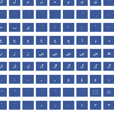
ي
ى
و
ه
ن
م
ل
ك
٠
ٵ
ٴ
ٳ
ٲ
ٱ
ٯ
ٮ
٭
ڊ
ډ
ڈ
ڇ
چ
څ
ڄ
ڃ
ڂ
ڟ
ڞ
ڝ
ڜ
ڛ
ښ
ڙ
ژ
ڗ
ڴ
ڳ
ڲ
ڱ
ڰ
گ
ڮ
ڭ
ڬ
ۉ
ۈ
ۇ
ۆ
ۅ
ۄ
ۃ
ۂ
ہ
۝
۞
ۮ
ۯ
۰
۱
۲
۳