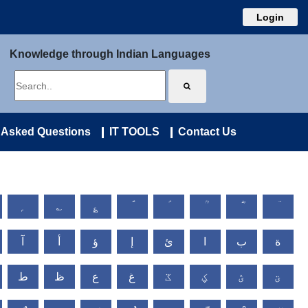
Login
Knowledge through Indian Languages
 Asked Questions
IT TOOLS
Contact Us
؍
؎
؏
ة
ب
ا
ئ
إ
ؤ
أ
آ
ؾ
ؽ
ؼ
ػ
غ
ع
ظ
ط