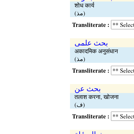
शोध कार्य
(مذ)
Transliterate :
بحث علمی
अकादमिक अनुसंधान
(مذ)
Transliterate :
بحث عن
तलाश करना, खोजना
(ف)
Transliterate :