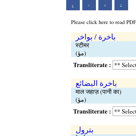
ۿ
۾
۽
ۼ
Please click here to read PDF
باخرة / بواخر
स्टीमर
(مؤ)
Transliterate :
باخرة البضائع
माल जहाज़ (पानी का)
(مؤ)
Transliterate :
بترول