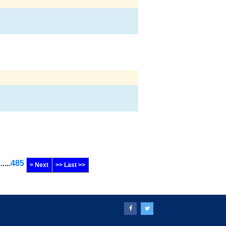
......
485
> Next
>> Last >>