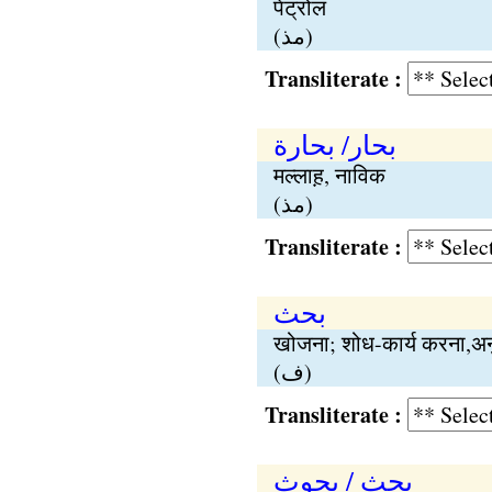
पेट्रोल
(مذ)
Transliterate :
بحار/ بحارة
मल्लाह़, नाविक
(مذ)
Transliterate :
بحث
खोजना; शोध-कार्य करना,अ
(ف)
Transliterate :
بحث / بحوث