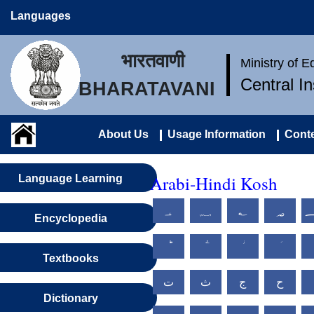
Languages
भारतवाणी
Ministry of 
Central I
BHARATAVANI
About Us
Usage Information
Conte
Arabi-Hindi Kosh
Language Learning
؀
؁
؂
؃
Encyclopedia
Textbooks
ح
ج
ث
ت
Dictionary