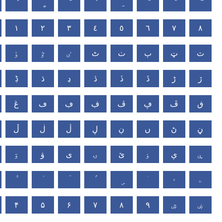
١
٢
٣
٤
٥
٦
٧
٨
ٽ
ټ
ٻ
ٺ
ٹ
ٸ
ٷ
ٶ
ڒ
ڑ
ڐ
ڏ
ڎ
ڍ
ڌ
ڋ
ڧ
ڦ
ڥ
ڤ
ڣ
ڢ
ڡ
ڠ
ڼ
ڻ
ں
ڹ
ڸ
ڷ
ڶ
ڵ
ۑ
ې
ۏ
ێ
ۍ
ی
ۋ
ۊ
ۤ
ۥ
ۦ
۴
۵
۶
۷
۸
۹
ۺ
ۻ