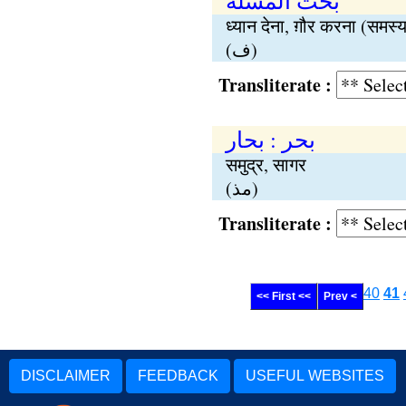
بحث المسٔلة
ध्यान देना, ग़ौर करना (समस्
(ف)
Transliterate :
بحر : بحار
समुद्र, सागर
(مذ)
Transliterate :
40
41
<< First <<
Prev <
DISCLAIMER
FEEDBACK
USEFUL WEBSITES