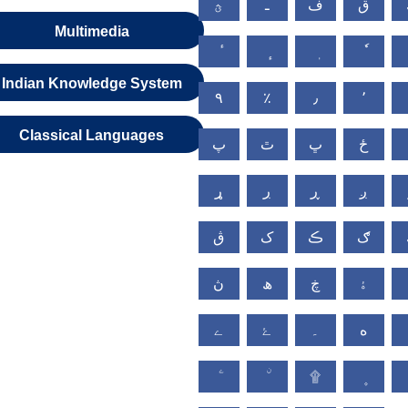
ق
ف
ـ
ؿ
Multimedia
Indian Knowledge System
٩
٪
٫
٬
Classical Languages
ځ
ڀ
ٿ
پ
ږ
ڕ
ڔ
ړ
ګ
ڪ
ک
ڨ
ۀ
ڿ
ھ
ڽ
ە
۔
ۓ
ے
۩