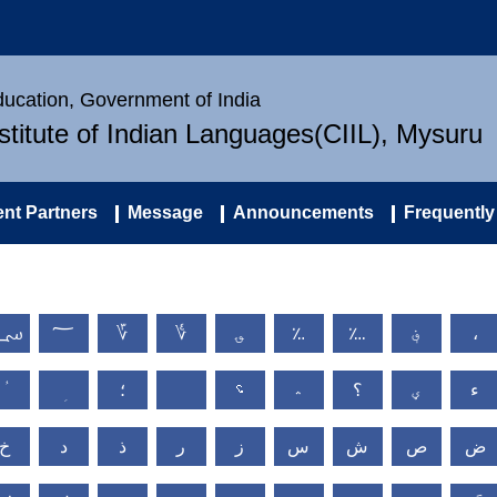
Education, Government of India
nstitute of Indian Languages(CIIL), Mysuru
nt Partners
Message
Announcements
Frequently
؄
؅
؆
؇
؈
؉
؊
؋
،
ء
ؠ
؟
؞
؝
؛
ض
ص
ش
س
ز
ر
ذ
د
خ