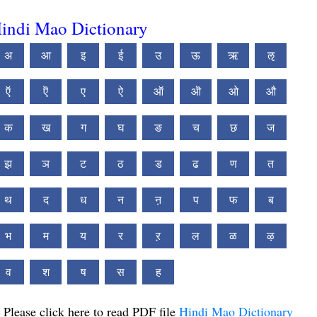
indi Mao Dictionary
अ
आ
इ
ई
उ
ऊ
ऋ
ऌ
ऍ
ऎ
ए
ऐ
ऑ
ऒ
ओ
औ
क
ख
ग
घ
ङ
च
छ
ज
झ
ञ
ट
ठ
ड
ढ
ण
त
थ
द
ध
न
ऩ
प
फ
ब
भ
म
य
र
ऱ
ल
ळ
ऴ
व
श
ष
स
ह
Please click here to read PDF file
Hindi Mao Dictionary