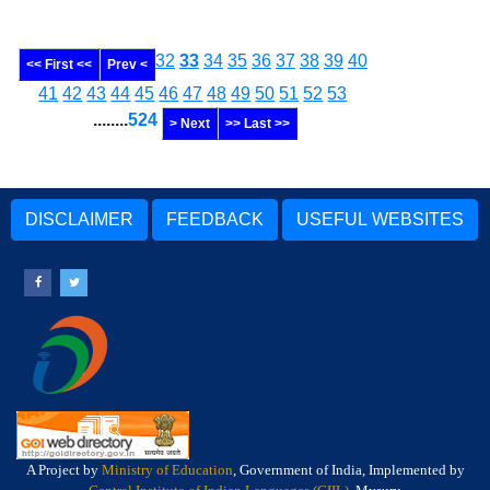
32
33
34
35
36
37
38
39
40
<< First <<
Prev <
41
42
43
44
45
46
47
48
49
50
51
52
53
........
524
> Next
>> Last >>
DISCLAIMER
FEEDBACK
USEFUL WEBSITES
A Project by
Ministry of Education
, Government of India, Implemented by