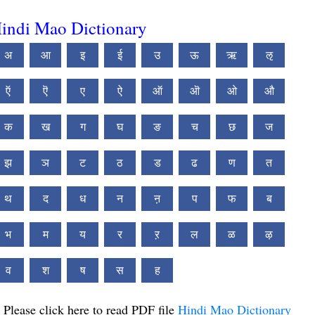
indi Mao Dictionary
अ
आ
इ
ई
उ
ऊ
ऋ
ऌ
ऍ
ऎ
ए
ऐ
ऑ
ऒ
ओ
औ
क
ख
ग
घ
ङ
च
छ
ज
झ
ञ
ट
ठ
ड
ढ
ण
त
थ
द
ध
न
ऩ
प
फ
ब
भ
म
य
र
ऱ
ल
ळ
ऴ
व
श
ष
स
ह
Please click here to read PDF file
Hindi Mao Dictionary