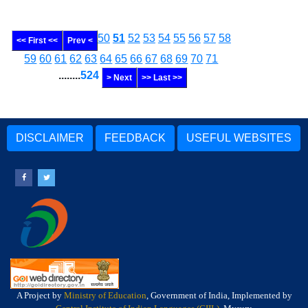
50
51
52
53
54
55
56
57
58
<< First <<
Prev <
59
60
61
62
63
64
65
66
67
68
69
70
71
........
524
> Next
>> Last >>
DISCLAIMER
FEEDBACK
USEFUL WEBSITES
A Project by
Ministry of Education
, Government of India, Implemented by