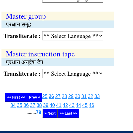
Master group
प्रधान समूह
Transliterate :
Master instruction tape
प्रधान अनुदेश टेप
Transliterate :
25
26
27
28
29
30
31
32
33
<< First <<
Prev <
34
35
36
37
38
39
40
41
42
43
44
45
46
........
79
> Next
>> Last >>