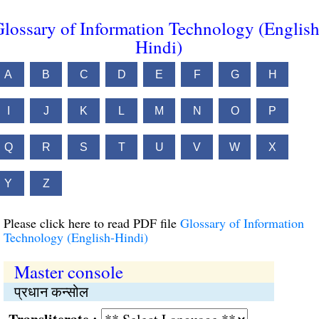
lossary of Information Technology (English
Hindi)
A
B
C
D
E
F
G
H
I
J
K
L
M
N
O
P
Q
R
S
T
U
V
W
X
Y
Z
Please click here to read PDF file
Glossary of Information
Technology (English-Hindi)
Master console
प्रधान कन्सोल