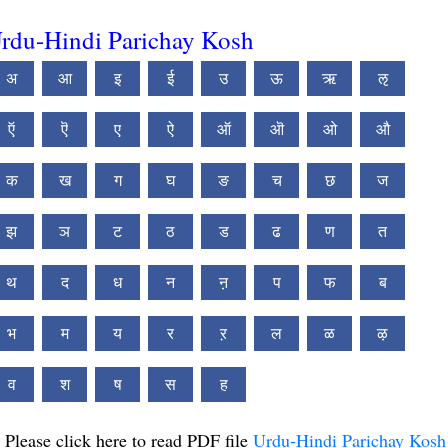
rdu-Hindi Parichay Kosh
अ
आ
इ
ई
उ
ऊ
ऋ
ऌ
ऍ
ऎ
ए
ऐ
ऑ
ऒ
ओ
औ
क
ख
ग
घ
ङ
च
छ
ज
झ
ञ
ट
ठ
ड
ढ
ण
त
थ
द
ध
न
ऩ
प
फ
ब
भ
म
य
र
ऱ
ल
ळ
ऴ
व
श
ष
स
ह
Please click here to read PDF file
Urdu-Hindi Parichay Kosh