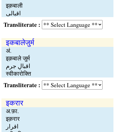
इक़बाली
اقبالی
Transliterate :
इकबालेजुर्म
अं.
इक़बाले जुर्म
اقبالِ جرم
स्वीकारोक्ति
Transliterate :
इकरार
अ.फ़ा.
इक़रार
اقرار