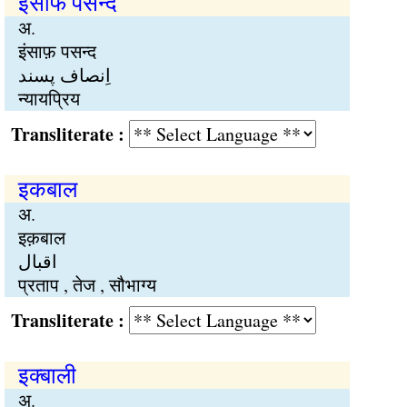
इंसाफ पसन्द
अ.
इंसाफ़ पसन्द
اِنصاف پسند
न्यायप्रिय
Transliterate :
इकबाल
अ.
इक़बाल
اقبال
प्रताप , तेज , सौभाग्य
Transliterate :
इक्बाली
अ.