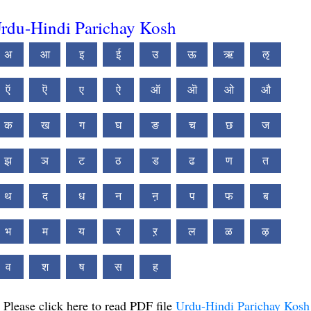
rdu-Hindi Parichay Kosh
अ
आ
इ
ई
उ
ऊ
ऋ
ऌ
ऍ
ऎ
ए
ऐ
ऑ
ऒ
ओ
औ
क
ख
ग
घ
ङ
च
छ
ज
झ
ञ
ट
ठ
ड
ढ
ण
त
थ
द
ध
न
ऩ
प
फ
ब
भ
म
य
र
ऱ
ल
ळ
ऴ
व
श
ष
स
ह
Please click here to read PDF file
Urdu-Hindi Parichay Kosh