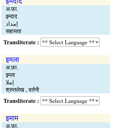
इमदाद
अ.फ़ा.
इम्दाद
اِمداد
सहायता
Transliterate :
इमला
अ.फ़ा.
इम्ला
اِملا
श्रुतलेख , वर्तनी
Transliterate :
इमाम
अ.फ़ा.