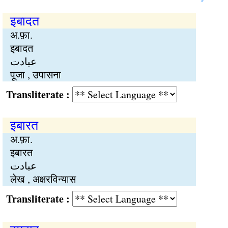
इबादत
अ.फ़ा.
इबादत
عبادت
पूजा , उपासना
Transliterate :
इबारत
अ.फ़ा.
इबारत
عبادت
लेख , अक्षरविन्यास
Transliterate :