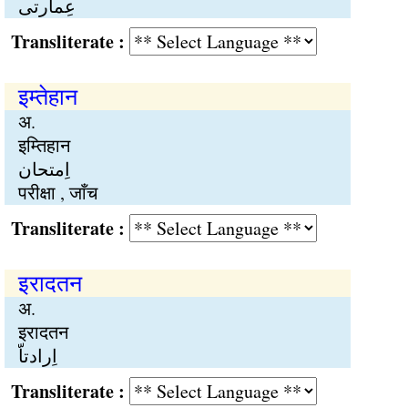
عِمارتی
Transliterate :
इम्तेहान
अ.
इम्तिहान
اِمتحان
परीक्षा , जाँच
Transliterate :
इरादतन
अ.
इरादतन
اِرادتاّ
Transliterate :