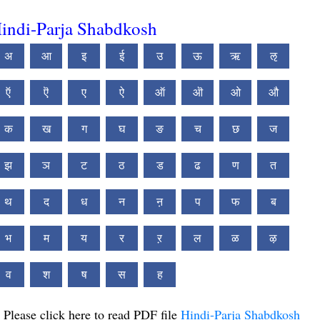
indi-Parja Shabdkosh
अ
आ
इ
ई
उ
ऊ
ऋ
ऌ
ऍ
ऎ
ए
ऐ
ऑ
ऒ
ओ
औ
क
ख
ग
घ
ङ
च
छ
ज
झ
ञ
ट
ठ
ड
ढ
ण
त
थ
द
ध
न
ऩ
प
फ
ब
भ
म
य
र
ऱ
ल
ळ
ऴ
व
श
ष
स
ह
Please click here to read PDF file
Hindi-Parja Shabdkosh