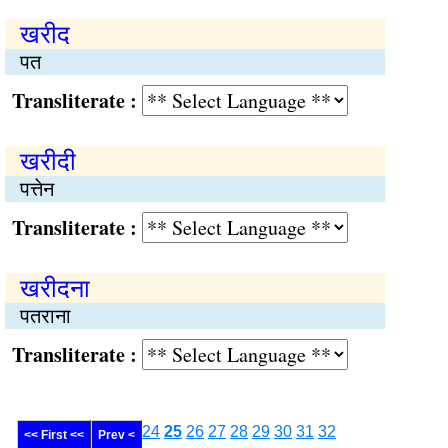
खरीद
पत
Transliterate :
खरीदी
पत्तेन
Transliterate :
खरीदना
पतराना
Transliterate :
24
25
26
27
28
29
30
31
32
<< First <<
Prev <