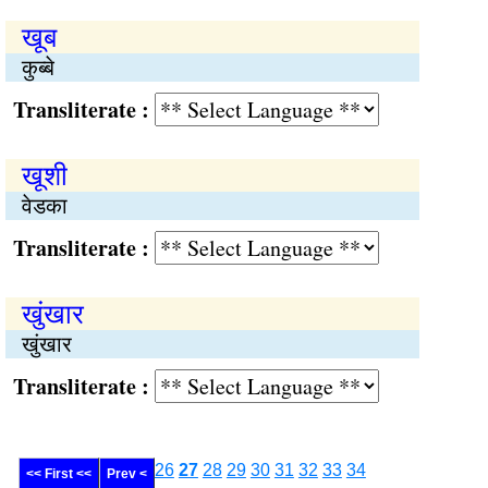
खूब
कुब्बे
Transliterate :
खूशी
वेडका
Transliterate :
खुंखार
खुंखार
Transliterate :
26
27
28
29
30
31
32
33
34
<< First <<
Prev <