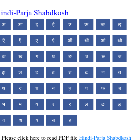
indi-Parja Shabdkosh
अ
आ
इ
ई
उ
ऊ
ऋ
ऌ
ऍ
ऎ
ए
ऐ
ऑ
ऒ
ओ
औ
क
ख
ग
घ
ङ
च
छ
ज
झ
ञ
ट
ठ
ड
ढ
ण
त
थ
द
ध
न
ऩ
प
फ
ब
भ
म
य
र
ऱ
ल
ळ
ऴ
व
श
ष
स
ह
Please click here to read PDF file
Hindi-Parja Shabdkosh