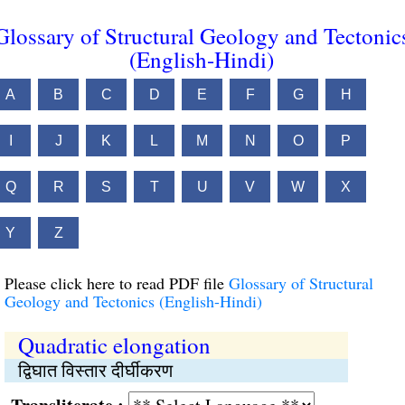
Glossary of Structural Geology and Tectonic
(English-Hindi)
A
B
C
D
E
F
G
H
I
J
K
L
M
N
O
P
Q
R
S
T
U
V
W
X
Y
Z
Please click here to read PDF file
Glossary of Structural
Geology and Tectonics (English-Hindi)
Quadratic elongation
द्विघात विस्तार दीर्घीकरण