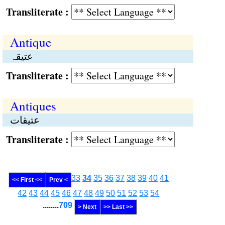
Transliterate :
Antique
عتیقہ
Transliterate :
Antiques
عتیقات
Transliterate :
33
34
35
36
37
38
39
40
41
<< First <<
Prev <
42
43
44
45
46
47
48
49
50
51
52
53
54
........
709
> Next
>> Last >>