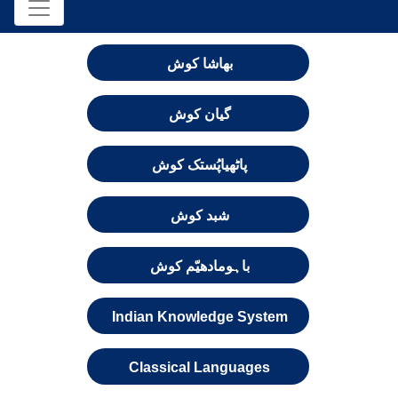
بھاشا کوش
گیان کوش
پاٹھیاپُستک کوش
شبد کوش
باہومادھیّم کوش
Indian Knowledge System
Classical Languages