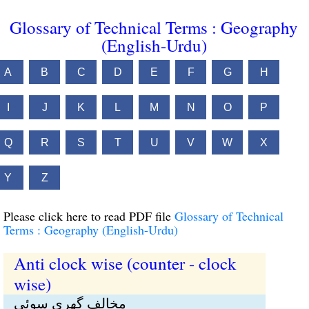
Glossary of Technical Terms : Geography
(English-Urdu)
A
B
C
D
E
F
G
H
I
J
K
L
M
N
O
P
Q
R
S
T
U
V
W
X
Y
Z
Please click here to read PDF file
Glossary of Technical
Terms : Geography (English-Urdu)
Anti clock wise (counter - clock
wise)
مخالف گھری سوئی