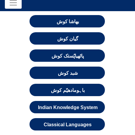
بھاشا کوش
گیان کوش
پاٹھیاپُستک کوش
شبد کوش
باہومادھیّم کوش
Indian Knowledge System
Classical Languages