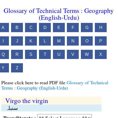
Glossary of Technical Terms : Geography
(English-Urdu)
A
B
C
D
E
F
G
H
I
J
K
L
M
N
O
P
Q
R
S
T
U
V
W
X
Y
Z
Please click here to read PDF file
Glossary of Technical
Terms : Geography (English-Urdu)
Virgo the virgin
سنبلہ