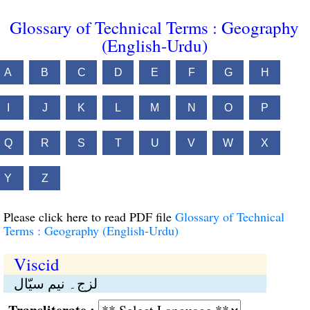
Glossary of Technical Terms : Geography
(English-Urdu)
A
B
C
D
E
F
G
H
I
J
K
L
M
N
O
P
Q
R
S
T
U
V
W
X
Y
Z
Please click here to read PDF file
Glossary of Technical
Terms : Geography (English-Urdu)
Viscid
لزج۔ نیم سیّال