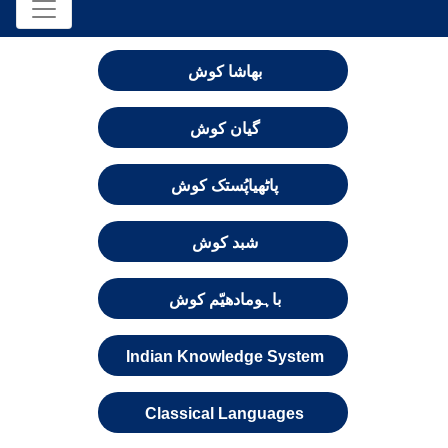
بھاشا کوش
گیان کوش
پاٹھیاپُستک کوش
شبد کوش
باہومادھیّم کوش
Indian Knowledge System
Classical Languages