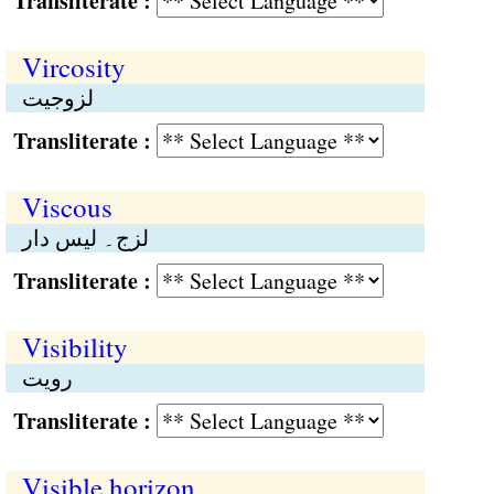
Transliterate :
Vircosity
لزوجیت
Transliterate :
Viscous
لزج۔ لیس دار
Transliterate :
Visibility
رویت
Transliterate :
Visible horizon