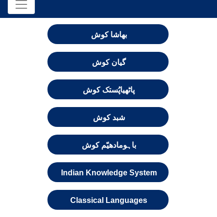
بھاشا کوش
گیان کوش
پاٹھیاپُستک کوش
شبد کوش
باہومادھیّم کوش
Indian Knowledge System
Classical Languages