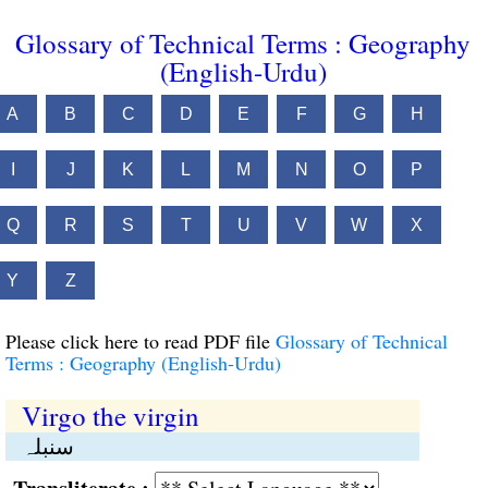
Glossary of Technical Terms : Geography
(English-Urdu)
A
B
C
D
E
F
G
H
I
J
K
L
M
N
O
P
Q
R
S
T
U
V
W
X
Y
Z
Please click here to read PDF file
Glossary of Technical
Terms : Geography (English-Urdu)
Virgo the virgin
سنبلہ