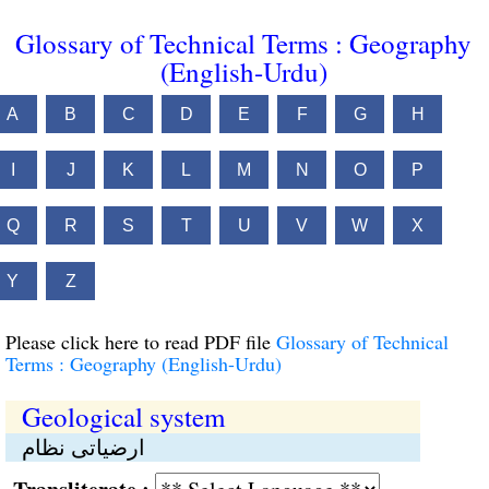
Glossary of Technical Terms : Geography
(English-Urdu)
A
B
C
D
E
F
G
H
I
J
K
L
M
N
O
P
Q
R
S
T
U
V
W
X
Y
Z
Please click here to read PDF file
Glossary of Technical
Terms : Geography (English-Urdu)
Geological system
ارضیاتی نظام