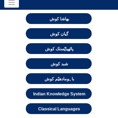
بھاشا کوش
گیان کوش
پاٹھیاپُستک کوش
شبد کوش
باہومادھیّم کوش
Indian Knowledge System
Classical Languages