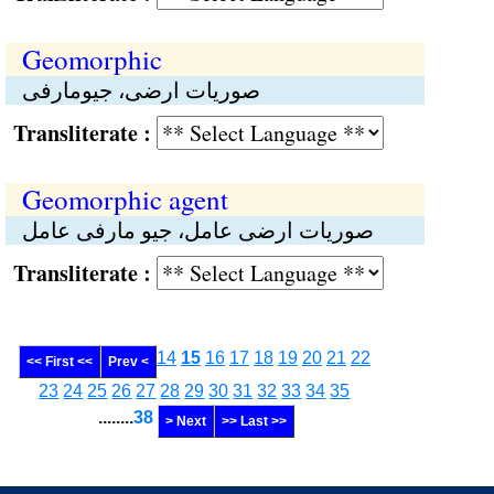
Geomorphic
صوریات ارضی، جیومارفی
Transliterate :
Geomorphic agent
صوریات ارضی عامل، جیو مارفی عامل
Transliterate :
14
15
16
17
18
19
20
21
22
<< First <<
Prev <
23
24
25
26
27
28
29
30
31
32
33
34
35
........
38
> Next
>> Last >>