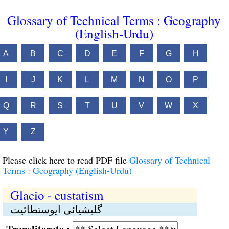
Glossary of Technical Terms : Geography
(English-Urdu)
A
B
C
D
E
F
G
H
I
J
K
L
M
N
O
P
Q
R
S
T
U
V
W
X
Y
Z
Please click here to read PDF file
Glossary of Technical
Terms : Geography (English-Urdu)
Glacio - eustatism
گلیشیائی ایوستطائیت