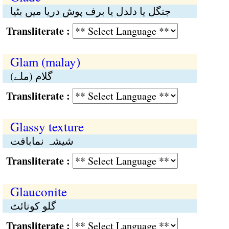
جنگل یا دلدل یا برف پوش دریا میں بٹیا
Transliterate :
Glam (malay)
گلام (ملے)
Transliterate :
Glassy texture
شیشہ نمابافت
Transliterate :
Glauconite
گلو کونائٹ
Transliterate :