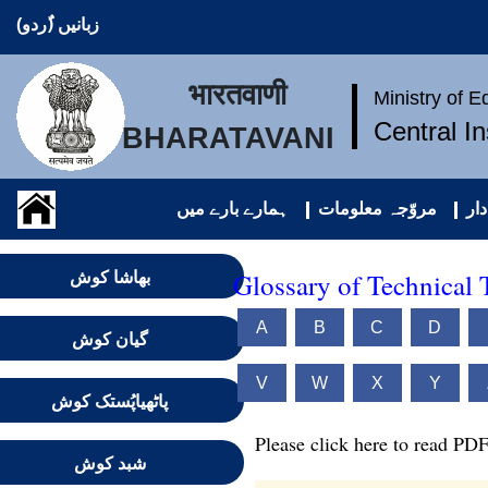
زبانیں (ُردو)
भारतवाणी
Ministry of 
Central I
BHARATAVANI
ار
مروّجہ معلومات
ہمارے بارے میں
Glossary of Technical
بھاشا کوش
A
B
C
D
گیان کوش
V
W
X
Y
پاٹھیاپُستک کوش
Please click here to read PDF
شبد کوش