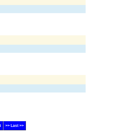
t
>> Last >>