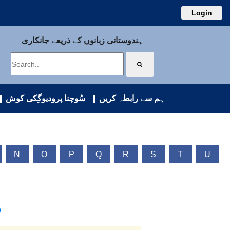
Login
ہندوستانی زبانوں کے ذریعے جانکاری
ہم سے رابطہ کریں
سُوچنا پرودیوگِکی کوش
N
O
P
Q
R
S
T
U
)