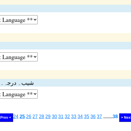
شیب۔ درجہ۔ )
24
25
26
27
28
29
30
31
32
33
34
35
36
37
........
38
Prev <
> Nex