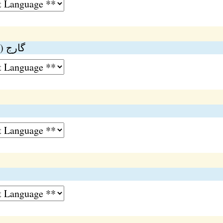
گارج )