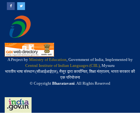
A Project by
Ministry of Education
, Government of India, Implemented by
Central Institute of Indian Languages (CIIL)
, Mysuru
भारतीय भाषा संस्थान (सीआईआईएल), मैसूर द्वारा कार्यान्वित, शिक्षा मंत्रालय, भारत सरकार की
एक परियोजना
© Copyright
Bharatavani
. All Rights Reserved