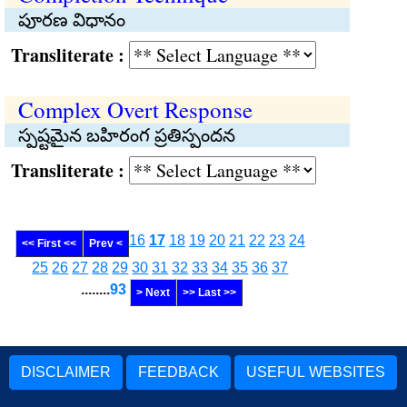
పూరణ విధానం
Transliterate :
Complex Overt Response
స్పష్టమైన బహిరంగ ప్రతిస్పందన
Transliterate :
16
17
18
19
20
21
22
23
24
<< First <<
Prev <
25
26
27
28
29
30
31
32
33
34
35
36
37
........
93
> Next
>> Last >>
DISCLAIMER
FEEDBACK
USEFUL WEBSITES