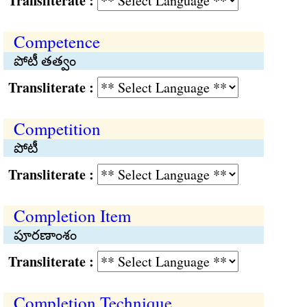
Transliterate :
Competence
పోటీ తత్వం
Transliterate :
Competition
పోటీ
Transliterate :
Completion Item
పూరణాంశం
Transliterate :
Completion Technique