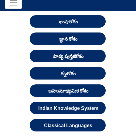
భాషాకోశం
జ్ఞాన కోశం
పాఠ్య పుస్తకకోశం
శబ్దకోశం
బహుమాధ్యమిక కోశం
Indian Knowledge System
Classical Languages