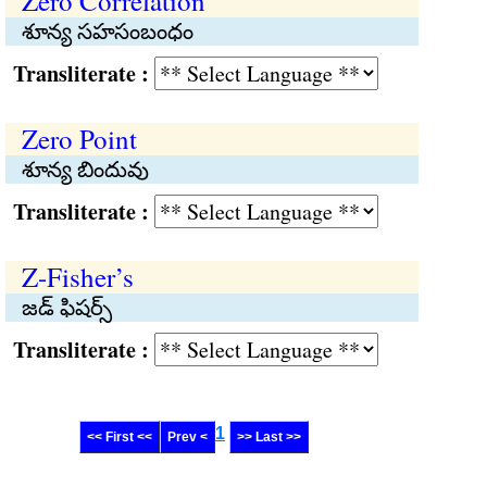
Zero Correlation
శూన్య సహసంబంధం
Transliterate :
Zero Point
శూన్య బిందువు
Transliterate :
Z-Fisher’s
జడ్ ఫిషర్స్
Transliterate :
1
<< First <<
Prev <
>> Last >>