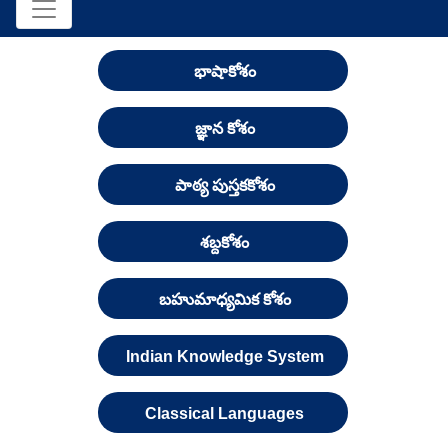
భాషాకోశం
జ్ఞాన కోశం
పాఠ్య పుస్తకకోశం
శబ్దకోశం
బహుమాధ్యమిక కోశం
Indian Knowledge System
Classical Languages