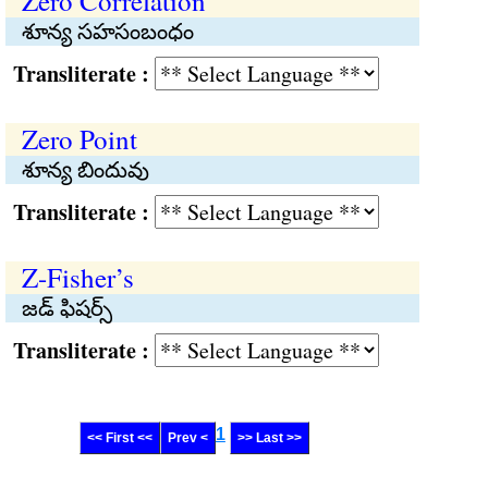
Zero Correlation
శూన్య సహసంబంధం
Transliterate :
Zero Point
శూన్య బిందువు
Transliterate :
Z-Fisher’s
జడ్ ఫిషర్స్
Transliterate :
1
<< First <<
Prev <
>> Last >>