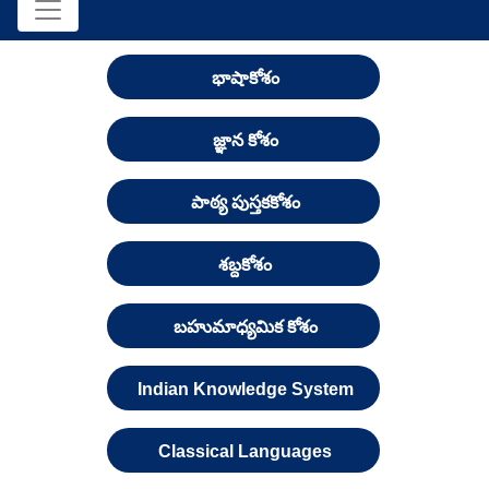
భాషాకోశం
జ్ఞాన కోశం
పాఠ్య పుస్తకకోశం
శబ్దకోశం
బహుమాధ్యమిక కోశం
Indian Knowledge System
Classical Languages