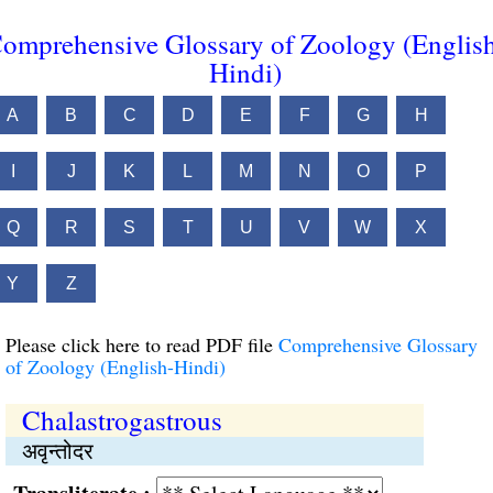
omprehensive Glossary of Zoology (Englis
Hindi)
A
B
C
D
E
F
G
H
I
J
K
L
M
N
O
P
Q
R
S
T
U
V
W
X
Y
Z
Please click here to read PDF file
Comprehensive Glossary
of Zoology (English-Hindi)
Chalastrogastrous
अवृन्तोदर