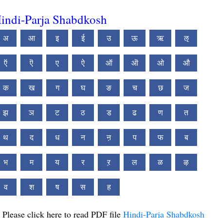
indi-Parja Shabdkosh
अ
आ
इ
ई
उ
ऊ
ऋ
ऌ
ऍ
ऎ
ए
ऐ
ऑ
ऒ
ओ
औ
क
ख
ग
घ
ङ
च
छ
ज
झ
ञ
ट
ठ
ड
ढ
ण
त
थ
द
ध
न
ऩ
प
फ
ब
भ
म
य
र
ऱ
ल
ळ
ऴ
व
श
ष
स
ह
Please click here to read PDF file
Hindi-Parja Shabdkosh