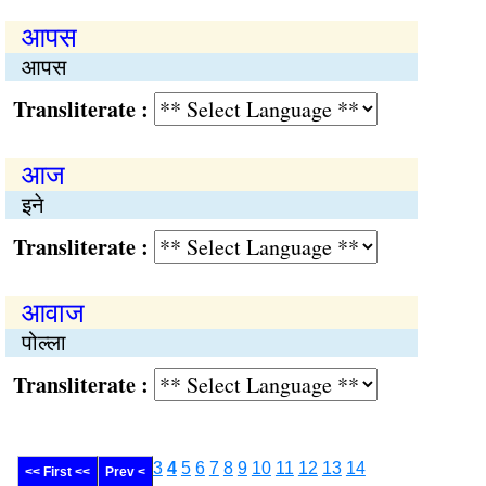
आपस
आपस
Transliterate :
आज
इने
Transliterate :
आवाज
पोल्ला
Transliterate :
3
4
5
6
7
8
9
10
11
12
13
14
<< First <<
Prev <