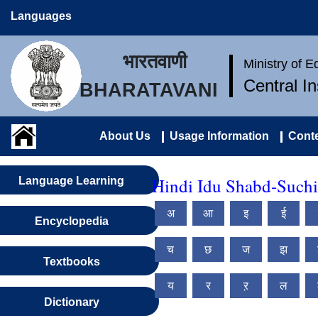
Languages
भारतवाणी
Ministry of 
Central I
BHARATAVANI
About Us
Usage Information
Conte
Hindi Idu Shabd-Suchi
Language Learning
अ
आ
इ
ई
Encyclopedia
च
छ
ज
झ
Textbooks
य
र
ऱ
ल
Dictionary