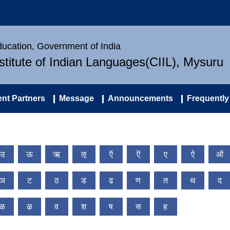
Education, Government of India
nstitute of Indian Languages(CIIL), Mysuru
nt Partners
Message
Announcements
Frequently
उ
ऊ
ऋ
ऌ
ऍ
ऎ
ए
ऐ
ऑ
ञ
ट
ठ
ड
ढ
ण
त
थ
द
ळ
ऴ
व
श
ष
स
ह