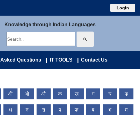
Login
Knowledge through Indian Languages
 Asked Questions
IT TOOLS
Contact Us
ऒ
ओ
औ
क
ख
ग
घ
ङ
ध
न
ऩ
प
फ
ब
भ
म