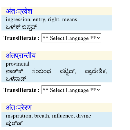
अंतःप्रवेश
ingression, entry, right, means
ಒಳ್‌ಕ್ ಬಪ್ಪದ್
Transliterate :
अंतप्रान्तीय
provincial
ನಾಡ್‌ಕ್ ಸಂಬಂಧ ಪಟ್ಟದ್, ಪ್ರಾದೇಶಿಕ,
ಒಳನಾಡ್
Transliterate :
अंतःप्रेरण
inspiration, breath, influence, divine
ಪುರ್‌ಡ್