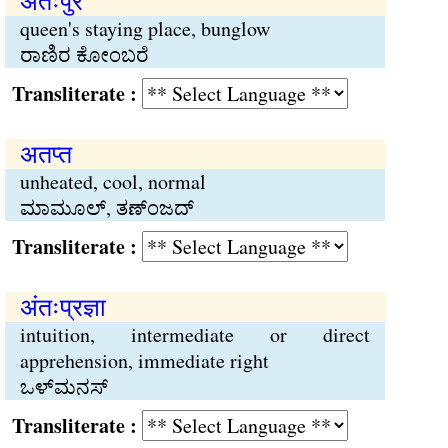
अंतःपुर
queen's staying place, bunglow
ರಾಣಿರ ಕೋಂಬರೆ
Transliterate :
अतप्त
unheated, cool, normal
ಮಾಮೂಲ್, ತಣ್ಂಜದ್
Transliterate :
अंतःप्रज्ञा
intuition, intermediate or direct
apprehension, immediate right
ಒಳ್‌ಮನಸ್
Transliterate :