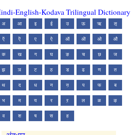
indi-English-Kodava Trilingual Dictionary
अ
आ
इ
ई
उ
ऊ
ऋ
ऌ
ऍ
ऎ
ए
ऐ
ऑ
ऒ
ओ
औ
क
ख
ग
घ
ङ
च
छ
ज
झ
ञ
ट
ठ
ड
ढ
ण
त
थ
द
ध
न
ऩ
प
फ
ब
भ
म
य
र
ऱ
ल
ळ
ऴ
व
श
ष
स
ह