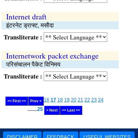
Internet draft
इंटरनेट ड्राफ्ट, मसौदा
Transliterate :
Internetwork packet exchange
परिसंचालन पैकेट विनिमय
Transliterate :
16
17
18
19
20
21
22
23
24
<< First <<
Prev <
........
25
> Next
>> Last >>
DISCLAIMER
FEEDBACK
USEFUL WEBSITES