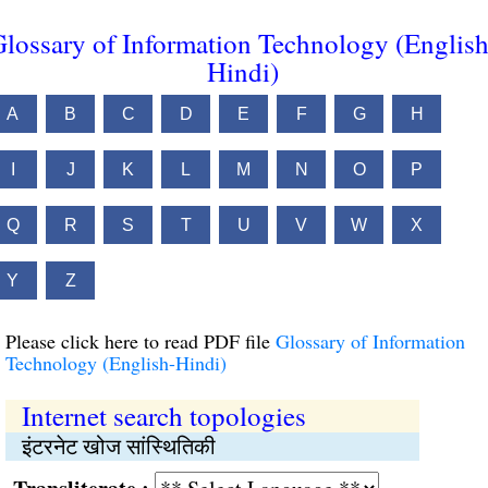
lossary of Information Technology (English
Hindi)
A
B
C
D
E
F
G
H
I
J
K
L
M
N
O
P
Q
R
S
T
U
V
W
X
Y
Z
Please click here to read PDF file
Glossary of Information
Technology (English-Hindi)
Internet search topologies
इंटरनेट खोज सांस्थितिकी