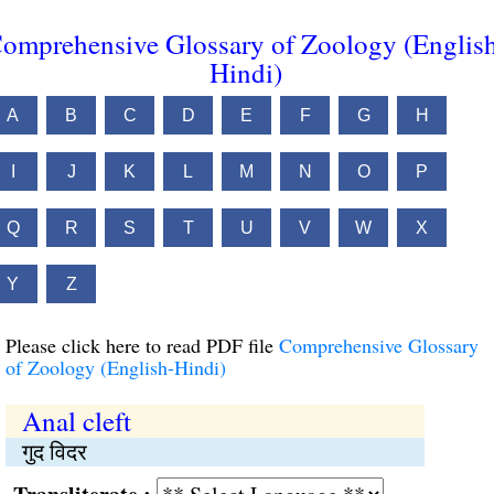
omprehensive Glossary of Zoology (Englis
Hindi)
A
B
C
D
E
F
G
H
I
J
K
L
M
N
O
P
Q
R
S
T
U
V
W
X
Y
Z
Please click here to read PDF file
Comprehensive Glossary
of Zoology (English-Hindi)
Anal cleft
गुद विदर