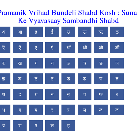
Pramanik Vrihad Bundeli Shabd Kosh : Suna
Ke Vyavasaay Sambandhi Shabd
अ
आ
इ
ई
उ
ऊ
ऋ
ऌ
ऍ
ऎ
ए
ऐ
ऑ
ऒ
ओ
औ
क
ख
ग
घ
ङ
च
छ
ज
झ
ञ
ट
ठ
ड
ढ
ण
त
थ
द
ध
न
ऩ
प
फ
ब
भ
म
य
र
ऱ
ल
ळ
ऴ
व
श
ष
स
ह