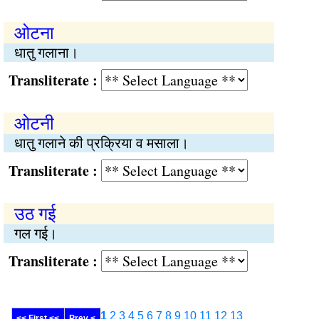
ओटना
धातु गलाना।
Transliterate :
ओटनी
धातु गलाने की प्रक्रिया व मसाला।
Transliterate :
उठ गई
गल गई।
Transliterate :
1
2
3
4
5
6
7
8
9
10
11
12
13
<< First <<
Prev <