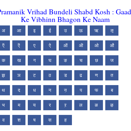
Pramanik Vrihad Bundeli Shabd Kosh : Gaad
Ke Vibhinn Bhagon Ke Naam
अ
आ
इ
ई
उ
ऊ
ऋ
ऌ
ऍ
ऎ
ए
ऐ
ऑ
ऒ
ओ
औ
क
ख
ग
घ
ङ
च
छ
ज
झ
ञ
ट
ठ
ड
ढ
ण
त
थ
द
ध
न
ऩ
प
फ
ब
भ
म
य
र
ऱ
ल
ळ
ऴ
व
श
ष
स
ह