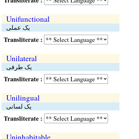
Transliterate :
Unifunctional
یک عملی
Transliterate :
Unilateral
یک طرفی
Transliterate :
Unilingual
یک لسانی
Transliterate :
Uninhabitable