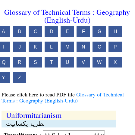
Glossary of Technical Terms : Geography
(English-Urdu)
A
B
C
D
E
F
G
H
I
J
K
L
M
N
O
P
Q
R
S
T
U
V
W
X
Y
Z
Please click here to read PDF file
Glossary of Technical
Terms : Geography (English-Urdu)
Uniformitarianism
نظریۂ یکسانیت