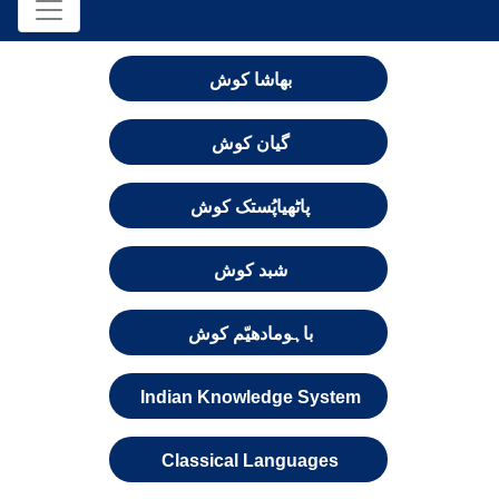
بھاشا کوش
گیان کوش
پاٹھیاپُستک کوش
شبد کوش
باہومادھیّم کوش
Indian Knowledge System
Classical Languages