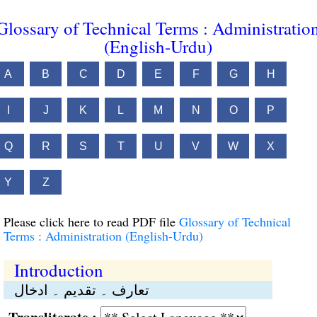
Glossary of Technical Terms : Administratio
(English-Urdu)
A
B
C
D
E
F
G
H
I
J
K
L
M
N
O
P
Q
R
S
T
U
V
W
X
Y
Z
Please click here to read PDF file
Glossary of Technical
Terms : Administration (English-Urdu)
Introduction
تعارف ۔ تقدیم ۔ ادخال