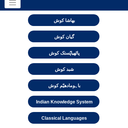
بھاشا کوش
گیان کوش
پاٹھیاپُستک کوش
شبد کوش
باہومادھیّم کوش
Indian Knowledge System
Classical Languages