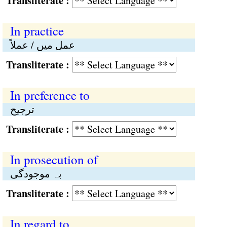
Transliterate :
In practice
عمل میں / عملاً
Transliterate :
In preference to
ترجیح
Transliterate :
In prosecution of
بہ موجودگی
Transliterate :
In regard to