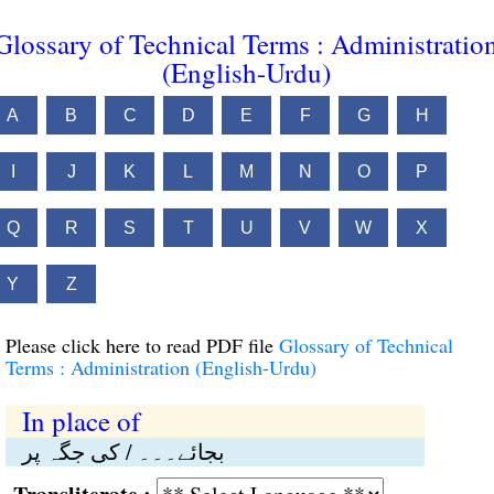
Glossary of Technical Terms : Administratio
(English-Urdu)
A
B
C
D
E
F
G
H
I
J
K
L
M
N
O
P
Q
R
S
T
U
V
W
X
Y
Z
Please click here to read PDF file
Glossary of Technical
Terms : Administration (English-Urdu)
In place of
بجائے۔۔۔ / کی جگہ پر