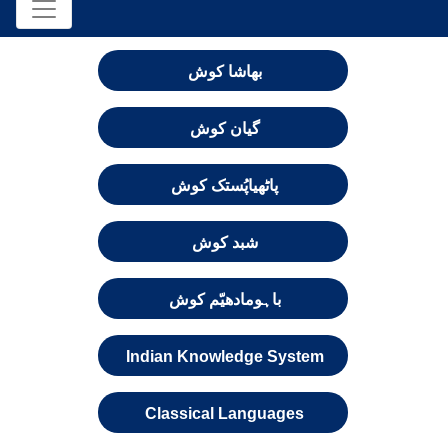
بھاشا کوش
گیان کوش
پاٹھیاپُستک کوش
شبد کوش
باہومادھیّم کوش
Indian Knowledge System
Classical Languages