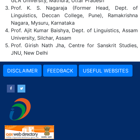
GLA University, Mathura, Uttar Pradesh
Prof. K. S. Nagaraja (Former Head, Dept. of
Linguistics, Deccan College, Pune), Ramakrishna
Nagara, Mysuru, Karnataka
Prof. Ajit Kumar Baishya, Dept. of Linguistics, Assam
University, Silchar, Assam
Prof. Girish Nath Jha, Centre for Sanskrit Studies,
JNU, New Delhi
DISCLAIMER
FEEDBACK
USEFUL WEBSITES