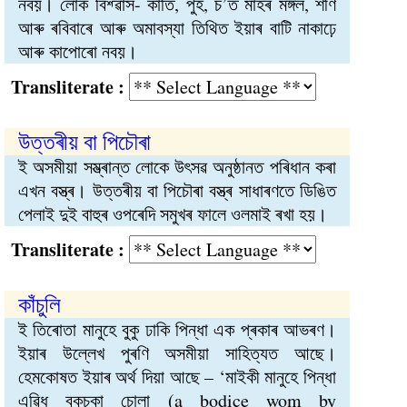
নবয়। লোক বিশ্ৱাস- কাতি, পুহ, চ’ত মাহৰ মঙ্গল, শণি
আৰু ৰবিবাৰে আৰু অমাবস্যা তিথিত ইয়াৰ বাটি নাকাঢ়ে
আৰু কাপোৰো নবয়।
Transliterate :
উত্তৰীয় বা পিচৌৰা
ই অসমীয়া সম্ভ্ৰান্ত লোকে উৎসৱ অনুষ্ঠানত পৰিধান কৰা
এখন বস্ত্ৰ। উত্তৰীয় বা পিচৌৰা বস্ত্ৰ সাধাৰণতে ডিঙিত
পেলাই দুই বাহুৰ ওপৰেদি সমুখৰ ফালে ওলমাই ৰখা হয়।
Transliterate :
কাঁচুলি
ই তিৰোতা মানুহে বুকু ঢাকি পিন্ধা এক প্ৰকাৰ আভৰণ।
ইয়াৰ উল্লেখ পুৰণি অসমীয়া সাহিত্যত আছে।
হেমকোষত ইয়াৰ অৰ্থ দিয়া আছে – ‘মাইকী মানুহে পিন্ধা
এৱিধ বুকুচকা চোলা (a bodice wom by