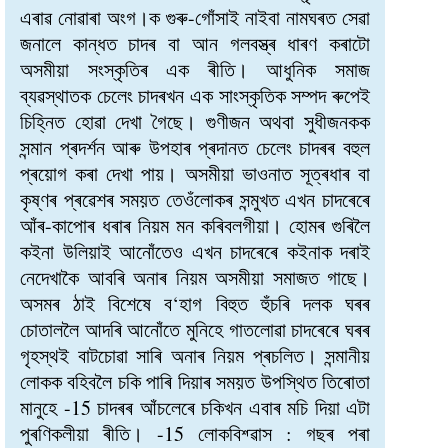
এৰাৱ নোৱাৰা অংগ।ক গুৰু-গোঁসাই নাইবা নামঘৰত সেৱা
জনালে কান্ধত চাদৰ বা আন গলবস্ত্ৰ ধাৰণ কৰাটো
অসমীয়া সংস্কৃতিৰ এক ৰীতি। আধুনিক সমাজ
ব্যৱস্থাতক চেলেং চাদৰখন এক সাংস্কৃতিক সম্পদ ৰুপেই
চিহ্নিত হোৱা দেখা গৈছে। গুণীজন অথবা সুধীজনকক
সন্মান প্ৰদৰ্শন আৰু উপহাৰ প্ৰদানত চেলেং চাদৰৰ বহুল
প্ৰয়োগ কৰা দেখা পায়। অসমীয়া ভাওনাত সূত্ৰধাৰ বা
কৃষ্ণৰ প্ৰৱেশৰ সময়ত তেওঁলোকৰ সন্মুখত এখন চাদৰেৰে
আঁৰ-কাপোৰ ধৰাৰ নিয়ম মন কৰিবলগীয়া। হোমৰ গুৰিলৈ
কইনা উলিয়াই আনোঁতেও এখন চাদৰেৰে কইনাক দৰাই
নেদেখাকৈ আবৰি অনাৰ নিয়ম অসমীয়া সমাজত গাছে।
অসমৰ ঠাই বিশেষে ব‘হাগ বিহুত হুঁচৰি দলক ঘৰৰ
চোতাললৈ আদৰি আনোঁতে মুনিহে গাতলোৱা চাদৰেৰে ঘৰৰ
গৃহস্থই বাটচোৱা সাৰি অনাৰ নিয়ম প্ৰচলিত। সন্মানীয়
লোকক বহিবলৈ চকি পাৰি দিয়াৰ সময়ত উপস্থিত তিৰোতা
মানুহে -15 চাদৰৰ আঁচলেৰে চকিখন এবাৰ মচি দিয়া এটা
পুৰণিকলীয়া ৰীতি। -15 লোকবিশ্ৱাস : গছৰ পৰা