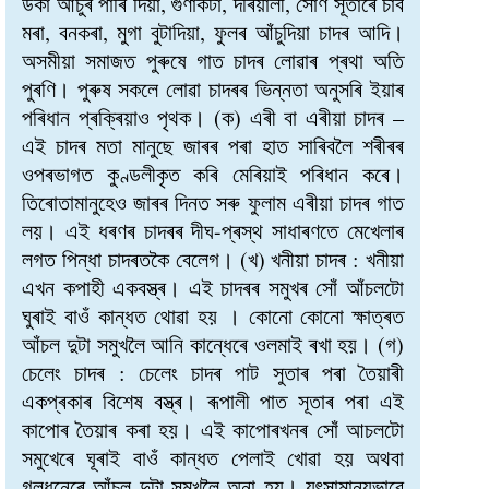
উকা আচুৰ পাৰি দিয়া, গুণাকটা, দৰিয়ালী, সোণ সূতাৰে চাব
মৰা, বনকৰা, মুগা বুটাদিয়া, ফুলৰ আঁচুদিয়া চাদৰ আদি।
অসমীয়া সমাজত পুৰুষে গাত চাদৰ লোৱাৰ প্ৰথা অতি
পুৰণি। পুৰুষ সকলে লোৱা চাদৰৰ ভিন্নতা অনুসৰি ইয়াৰ
পৰিধান প্ৰক্ৰিয়াও পৃথক। (ক) এৰী বা এৰীয়া চাদৰ –
এই চাদৰ মতা মানুছে জাৰৰ পৰা হাত সাৰিবলৈ শৰীৰৰ
ওপৰভাগত কুণ্ডলীকৃত কৰি মেৰিয়াই পৰিধান কৰে।
তিৰোতামানুহেও জাৰৰ দিনত সৰু ফুলাম এৰীয়া চাদৰ গাত
লয়। এই ধৰণৰ চাদৰৰ দীঘ-প্ৰস্থ সাধাৰণতে মেখেলাৰ
লগত পিন্ধা চাদৰতকৈ বেলেগ। (খ) খনীয়া চাদৰ : খনীয়া
এখন কপাহী একবস্ত্ৰ। এই চাদৰৰ সমুখৰ সোঁ আঁচলটো
ঘুৰাই বাওঁ কান্ধত থোৱা হয় । কোনো কোনো ক্ষাত্ৰত
আঁচল দুটা সমুখলৈ আনি কান্ধেৰে ওলমাই ৰখা হয়। (গ)
চেলেং চাদৰ : চেলেং চাদৰ পাট সুতাৰ পৰা তৈয়াৰী
একপ্ৰকাৰ বিশেষ বস্ত্ৰ। ৰূপালী পাত সূতাৰ পৰা এই
কাপোৰ তৈয়াৰ কৰা হয়। এই কাপোৰখনৰ সোঁ আচলটো
সমুখেৰে ঘূৰাই বাওঁ কান্ধত পেলাই খোৱা হয় অথবা
গলধনেৰে আঁচল দুটা সমুখলৈ অনা হয়। যৎসামান্যভাৱে