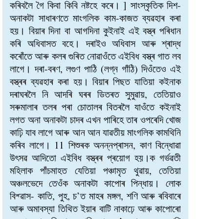
কৰিবলৈ গৈ কিবা কিবি নষ্টহে কৰে। ] সাংস্কৃতিক দিশ-
অনাকটা সাধাৰণতে মাংগলিক কাম-কাজত ব্যৱহাৰ কৰা
হয়। বিয়াৰ দিনা বা আগদিনা কুইনাই এই বস্ত্ৰ পৰিধান
কৰি অধিবাসত বহে। দৰাইও অধিবাস আৰু শ্ৰাদ্ধ
কৰোঁতে আৰু কলৰ গুৰিত নোৱাওঁতে এইবিধ বস্ত্ৰ গাত লব
লাগে। দৰা-বৰণ, লগুণ পাঠি (লগ্ন গাঁঠি) দিওঁতেও এই
বস্ত্ৰৰ ব্যৱহাৰ কৰা হয়। বিয়াৰ পিছত যাতিয়া কইনাক
দৰাঘৰলৈ নি আদৰি ঘৰৰ ডিতৰত সুমুৱায়, তেতিয়াও
সৰুমালাৰ তলৰ পৰা চোতালৰ বিতৰলৈ যাওঁতে কইনাই
লগত অনা অনাকটা চাদৰ এখন পাৰিহে তাৰ ওপৰেদি খোজ
কাঢ়ি যাব লাগে আৰু আন আন যাৱতীয় মাংগলিক কামথিনি
কৰিব লাগে। 11 শিশুৰক অনন্নপ্ৰাসন, কাণ বিন্ধোৱা
উৎসৱ আদিতো এইবিধ বস্ত্ৰৰ প্ৰয়োগ হয়।ক গৰ্ভৱতী
মহিলাক পাঁচমাহত যেতিয়া পঞ্চামৃত থুৱায়, তেতিয়া
অঞ্চলভেদে তেওঁক অনাকটা কাপোৰ পিন্ধায়। লোক
বিশ্ৱাস- কাতি, পুহ, চ’ত মাহৰ মঙ্গল, শণি আৰু ৰবিবাৰে
আৰু অমাবস্যা তিথিত ইয়াৰ বাটি নাকাঢ়ে আৰু কাপোৰো