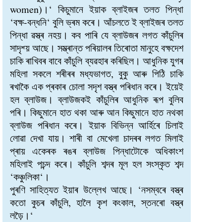
women)।‘ কিচুমানে ইয়াক ব্লাইজৰ তলত পিন্ধা
‘বক্ষ-বন্ধনি‘ বুলি ভ্ৰম কৰে। আঁচলতে ই ব্লাইজৰ তলত
পিন্ধা ৱস্ত্ৰ নহয়। কব পাৰি যে ব্লাউজৰ লগত কাঁচুলিৰ
সাদৃশ্য় আছে। সম্ভ্ৰান্ত পৰিয়ালৰ তিৰোতা মানুহে বক্ষদেশ
চাকি ৰাখিবৰ বাবে কাঁচুলি ব্যৱহাৰ কৰিছিল। আধুনিক যুগৰ
মহিলা সকলে শৰীৰৰ মধ্যভাগত, বুকু আৰু পিঠি চাকি
ৰখাকৈ এক প্ৰকাৰ চোলা সদৃশ বস্ত্ৰ পৰিধান কৰে। ইয়েই
হল ব্লাউজ। ব্লাউজকই কাঁচুলিৰ আধুনিক ৰূপ বুলিব
পৰি। কিছুমানে হাত থকা আৰু আন কিছুমানে হাত নথকা
ব্লাউজ পৰিধান কৰে। ইয়াক বিভিন্ন আৰ্হিৰে চিলাই
লোৱা দেখা যায়। শাৰী বা মেখেলা চাদৰৰ লগত মিলাই
প্ৰায় একেৰক ৰঙৰ ব্লাউজ পিন্ধাটোকে অধিকাংশ
মহিলাই পচন্দ কৰে। কাঁচুলি শব্দৰ মূল হল সংস্কৃত শব্দ
‘কঞ্চুলিকা‘।
পুৰণি সাহিত্যত ইয়াৰ উল্লেখ আছে। ‘নসম্বৰে বস্ত্ৰ
কতো কুচৰ কাঁচুলি, হালৈ কৃশ কংকাল, স্তনৰো বস্ত্ৰ
লড়ৈ।‘