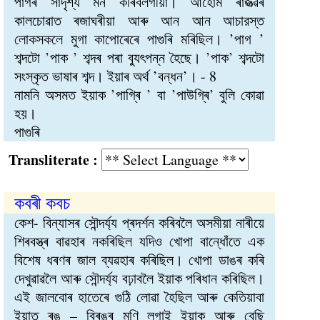
পাগৰ সাদৃশ্য মন কৰিবলগীয়া। আহোম ৰাজত্ৱৰ
কালচোৱাত ৰজাঘৰীয়া আৰু আন আন আচারস্ত
লোকসকলে মুগা কাপোৰেৰে পাগুৰি মৰিছিল। ’পাগ ’
শব্দটো ’পাক ’ শব্দৰ পৰা ব্যুৎপন্ন হৈছে। ’পাক’ শব্দটো
সংস্কৃত ভাষাৰ শব্দ। ইয়াৰ অৰ্থ ’বন্ধন’। - 8
নামনি অসমত ইয়াক ’পাগ্ৰি ’ বা ’পাউগ্ৰি’ বুলি কোৱা
হয়।
পাগুৰি
Transliterate :
কবৰী কবচ
কেশ- বিন্যাসৰ সৌন্দৰ্য্য প্ৰদৰ্শন কৰিবলৈ অসমীয়া নাৰীয়ে
শিৰবস্ত্ৰ বাৱহাৰ নকৰিছিল যদিও খোপা বান্ধোঁতে এক
বিশেষ ধৰণৰ জাল ব্যৱহাৰ কৰিছিল। খোপা ডাঙৰ কৰি
দেখুৱাৱলৈ আৰু সৌন্দৰ্য্য বঢ়াবলৈ ইয়াক পৰিধান কৰিছিল।
এই জালবোৰ হাতেৰে গুঠি লোৱা হৈছিল আৰু কেতিয়াবা
ইয়াত ৰঙ – বিৰঙৰ মণি লগাই ইয়াক আৰু বেছি