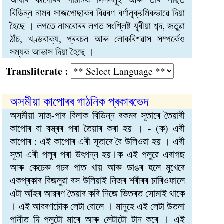
বিডিন্ন নামৰ সাজপোছাকৰ বিৱৰণ বর্ণানুক্রমিকভাৱে দিয়া
হৈছে । লগতে নামবোৰৰ লগত সংশ্লিষ্ট যুৰীয়া শব্দ, জতুৱা
ঠাঁচ, খণ্ডবাক্য, প্ৰবচন আৰু লোকবিশ্ৱাস সম্পৰ্কেও
সম্যক আভাস দিয়া হৈছে ।
Transliterate :
অসমীয়া কাপোৰৰ গাঠনিক প্ৰকাৰভেদ
অসমীয়া সাজ-পাৰ বিলাক বিডিন্ন ৰকমৰ সূতাৰে তৈয়াৰী
কাপোৰ বা বস্ত্ৰৰ পৰা তৈয়াৰ কৰা হয় । - (ক) এৰী
কাপোৰ : এই কাপোৰ এৰী সূতাৰে বৈ উলিওৱা হয় । এৰী
সূতা এৰী পলুৰ পৰা উৎপন্ন হয়।ক এই পলুৱে এৰাগছ
আৰু কেচেৰু গচৰ পাত খায় আৰু ডাঙৰ হলে মুখেৰে
একপ্ৰকাৰ বিজলুৱা ৰস উলিয়াই নিজৰ শৰীৰৰ চাৰিওফালে
এটা আঁহৰ আৱৰণ তৈয়াৰ কৰি নিজে ভিতৰত সোমাই থাকে
। এই আবৰণচৌক লেটা বোলে । মানুহে এই লেটা উতলা
পানীত দি পলুটো মাৰে আৰু লেটাটো টান কৰে । এই