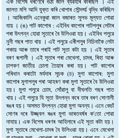
এক বিশেষ ধৰণেৰে গুঠা জাল ব্যৱহাৰ কৰিছিল । এই
জালত মপি আদি যুক্ত কৰি খোপাৰ সৌন্দৰ্য্য় বৃদ্ধি কৰিছিল
। আজিকালি এনেকুৱা জাল বজাৰত সুলভ মূল্যত পোৱা
যায় । (ঙ) পাট কাপোৰ : এইবিধ কাপোৰ পাটপলুৰ লেটাৰ
পৰা উৎপন্ন হোৱা সূতাৰে বৈ উলিওৱা হয়। এইবিধ পলুৱে
নুনী গছৰ পাত খায় । এই পলুৱে এৰীপলুৰ নিচিনাকৈ লেটা
পকায় আৰু তাৰে পৰাই পাট সূতা কটা হয় । এই সূতাৰ
বৰণ ৰূপালী । এই সূতাৰ পৰা মেথেলা, চাদৰ, ৰিহা আৰু
চাপকণ জাতীয় চোলা তৈয়াৰ কৰা হয়। পাট কাপোৰ
পৰিধান কৰাটো মৰ্যদাৰ সূচক (চ) মুগা কাপোৰ: মুগা
কাপোৰ মুগাপলুৰ পৰা আহৰণ কৰা মুগা সূতাৰে বৈ উলিওৱা
হয়। মুগা পলুৱে চোম, সোঁৱালু বা দীঘলতি গছৰ পাত
খায়। এই পলুরে যি সূতা উৎপন্ন কৰে তাৰ বৰণ সোণালী
ৰঙৰ হয়। অসমত উৎপন্ন হোৱা মুগা অনন্য। এনে কেচাঁ
সোণৰ দৰে উজ্জ্বল ৰঙৰ মুগা ভাৰতবৰ্ষৰ ক'তো পোৱা
নাযায়। এক বিশেষ ধৰণৰ আহিলাৰে এই সূতা কটা হয়।
মুগা সূতাৰে মেখেলা-চাদৰ বৈ উলিওৱা হয়। এনে মেখেলা
বা চাদৰক মুগা – মেখেলা বা মুগা – চাদৰ বোলা হয় । এই