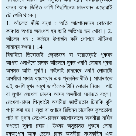
কান্ধ আৰু ডিঙিত লাগি পিছপিনেও চাদৰখনৰ এছোৱাই
চৌ খেলি থাকে।
1. আঁচলত জীউ বন্ধা : অতি আপোনজনৰ কোনোক
কাৰণত অপায় অমংগল হব ভাৱি অতিশয় ভয় খোৱা। 2.
আঁচলৰ ধন : কষ্টেৰে উপাৰ্জন কৰি গোপনে সাঁচিৰখা
সামান্য সঞ্চয়। 14
বিবাহিতা তিৰোতাই জ্যেষ্ঠজন বা বয়োজ্যেষ্ঠ পুৰুষৰ
আগত ওলাওঁতে চাদৰৰ আঁচলৰে মূৰত ওৰণি লোৱাৰ প্ৰথা
অসমত অতি পুৰণি। কইনাই চাদৰেৰে ওৰণি লোৱাটো
অসমীয়া সমাজ ব্যৱস্থাৰ এক প্ৰচলিত ৰীতি। সাধাৰণতে
এই ওৰণি মুখৰ সমুখ ডাগলৈকে টানি লোৱাৰ নিয়ম। পাট
বা মুগাৰ মেখেলা চাদৰৰ আদৰ অসমীয়া সমাজত বহুল।
মেখেলা-চাদৰ পিন্ধাটো অসমীয়া জাতীয়তাৰ চিনাকি বুলি
গণ্য কৰা হয়। সূতা বা গুণাৰে ৱিভিন্ন চানেকিৰ ফুলতোলা
পাট ৱা মুগাৰ মেখেলা-চাদৰৰ কাপোৰসাজে অসমীয়া নাৰীৰ
ৰূপতো সুৱগা চৰায়। উৎসৱ অনুষ্ঠানত পুৰুষে লোৱা
ৱৰকাপোৰ আৰু চেলেং চাদৰ অসমীয়া সংস্কৃতিৰ এক