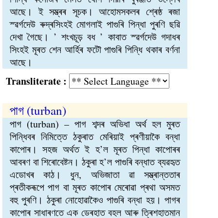
আছে। ই সম্ভ্ৰৰ সূচক। আহোমসকলৰ শ্ৰেষ্ঠ ৰজা
স্ৱৰ্গদেউ ৰুদ্ৰসিংহই মোগলাই পাগুৰি পিন্ধা পুৰণি ছৱি
দেখা গৈছে। ’ শংখচূড় বধ ’ কাবাত স্ৱৰ্গদেউ গদাধৰ
সিংহই মূৰত শেন আৰ্হিৰ ফটৌ পাগুৰি পিন্ধি থকাৰ বৰ্ণনা
আছে।
Transliterate :
পাগ (turban)
পাগ (turban) – পাগ শব্দৰ অভিধা অৰ্থ হল মুৰত
পিন্ধিবৰ নিমিত্তে ঠকুৰাত মেৰিয়াই প্ৰণীয়াকৈ বন্ধা
কাপোৰ। সহজ অৰ্থত ই হ’ল মূৰত পিন্ধা কাপোৰৰ
আবৰণ বা শিৰোবেষ্টন। ঠকুৰা হ’ল পাগুৰি বন্ধাত ব্যৱহৃত
এডোখৰ কাঠ। ধুন, অভিজাতা ৱা সম্ভ্ৰান্ততাৰ
প্ৰতীকৰূপে পাগ বা মূৰত কাপোৰ মেৰোৱা প্ৰথা অসমত
বহু পুৰণি। ঠকুৰা নোহোৱাকৈও পাগুৰি বন্ধা হয়। পাগৰ
কাপোৰ সাধাৰণতে এক ডেৰহাত বহল আৰু ত্ৰিশহাতমান