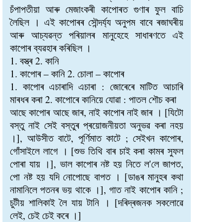
চঁপাপতীয়া আৰু মেজাংকৰী কাপোৰত গুণাৰ ফুল বাচি
লৈছিল । এই কাপোৰৰ সৌন্দৰ্য্য অনুপম বাবে ৰজাঘৰীয়
আৰু আচ্যৱন্ত পৰিয়ালৰ মানুহেহে সাধাৰণতে এই
কাপোৰ ব্যৱহাৰ কৰিছিল ।
1. বস্ত্ৰ 2. কানি
1. কাপোৰ – কানি 2. চোলা – কাপোৰ
1. কাপোৰ এচাৰাদি এচাৰা : জোৰেৰে মাটিত আচাৰি
মাৰধৰ কৰা 2. কাপোৰে কানিয়ে যোৱা : পাতল শৌচ কৰা
আছে কাপোৰ আছে জাৰ, নাই কাপোৰ নাই জাৰ । [যিটো
বস্তু নাই সেই বস্তুৰ প্ৰয়োজনীয়তা অনুভৱ কৰা নহয়
।], আউসীত বাটে, পূৰ্ণিমাত কাটে ; সেইখন কাপোৰ,
গোঁসাইলে লাগে । [শুভ তিথি বাৰ চাই কৰা কামৰ সুফল
পোৰা যায় ।], ভাল কাপোৰ নষ্ট হয় নিতে ল'লে জাপত,
পো নষ্ট হয় যদি নোপোছে বাপত । [ডাঙৰ মানুহৰ কথা
নামানিলে পতনৰ ভয় থাকে ।], গাত নাই কাপোৰ কানি ;
চুটীয় শালিকাই লৈ যায় টানি । [দৰিদ্ৰজনক সকলোৱে
লেই, চেই চেই কৰে ।]