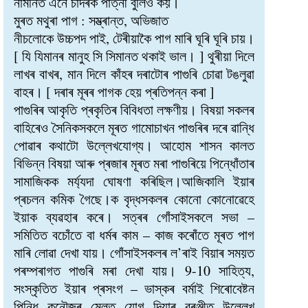
নামনিত এনে চাদৰক পাত্নী বুলিও কয়।
মুৰত মথুৰা পাগ : সম্ভ্ৰান্ত, অভিজাত
নীচলোকে উচ্চপদ পাই, টেৰীয়াকৈ পাগ মাৰি ঘূৰি ঘূৰি চায়।
[ যি যিমানৰ মানুহ সি সিমানত থকাই ভাল। ] থুৰীয়া দিলে
লাখৰ বাখৰ, মান দিলে কাঁহৰ দৰাটোৰ পাগুৰি চোৱা টঙলুৱা
বাহৰ। [ দৰাৰ মূৰৰ পাগক হেয় প্ৰতিপন্ন কৰা ]
পাগুৰিৰ আকৃতি প্ৰকৃতিৰ বিবিধতা লক্ষণীয়। বিষয়া সকলৰ
বাহিৰেও সৈনিকসকলে মূৰত গামোচাখন পাগুৰিৰ দৰে ৱান্ধি
পোৱাৰ কথাটো উল্লেখযোগ্য। আহোম শাসন কালত
বিভিন্ন বিষয়া আৰু প্ৰজাৰ মূৰত মৰা পাগুৰিয়ে পিন্ধোঁতাৰ
সামাজিকক মৰ্য্যদা ঘোষণা কৰিছিল।আজিকালি ইয়াৰ
প্ৰচলন কমিক গৈছে।ক বৃদ্ধসকলৰ কোনো কোনোৱেহে
ইয়াক ব্যৱহাৰ কৰে। সত্ৰৰ গোঁসাইসকলে সভা –
সমিতিত বচোঁতে বা ধৰ্মৰ কাম – কাজ কৰোঁতে মূৰত পাগ
মাৰি লোৱা দেখা যায়। গোঁসাইসকলৰ ল’ৰাই বিয়াৰ সময়ত
পৰম্পৰাগত পাগুৰি মৰা দেখা যায়। 9-10 সাহিত্য,
সংস্কৃতিত ইয়াৰ প্ৰসংগ – ভাস্কৰ বৰ্মাই শিৰোবেষ্টন
পিন্ধি কনৌজৰ মেলত যোগ দিয়াৰ বুৰঞ্জীত উল্লেখ