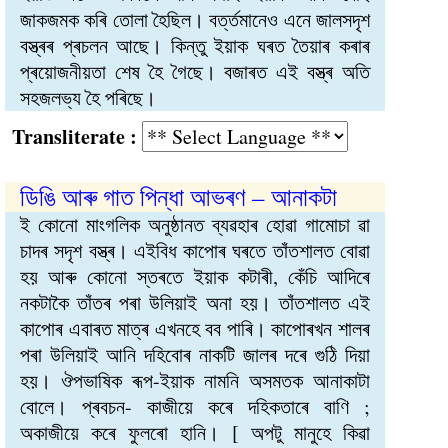
জাকজমক কৰি তোলা হৈছিল। বৰ্ত্তমানেও এনে জালসদৃশ
বস্ত্ৰৰ প্ৰচলন আছে। কিন্তু ইয়াক ঘৰত তৈয়াৰ কৰাৰ
প্ৰয়োজনীয়তা শেষ হৈ গৈছে। বজাৰত এই বস্ত্ৰ অতি
সহজলভ্য হৈ পৰিছে।
Transliterate :
ডিঙি আৰু গাত পিন্ধা আভৰণ – আনাকটা
ই কোনো মাংগলিক অনুষ্ঠানত ব্যৱহাৰ হোৱা গামোচা ৱা
চাদৰ সদৃশ বস্ত্ৰ। এইবিধ কাপোৰ ঘৰতে তাঁতশালত বোৱা
হয় আৰু কোনো স্তৰতে ইয়াক কটাৰী, কেঁচি আদিৰে
নকটাকৈ তাঁতৰ পৰা উলিয়াই অনা হয়। তাঁতশালত এই
কাপোৰ এবাৰত মাত্ৰ এখনহে বব পাৰি। কাপোৰখন শালৰ
পৰা উলিয়াই আনি দহিবোৰ নাকটি জালৰ দৰে গুঠি দিয়া
হয়। ঔপভাষিক ৰূপ-ইয়াক নামনি অসমতক আনাকাটা
বোলে। প্ৰবচন- কাজীয়ে কৰে দহিকতাৰে বাণি ;
অকাজীয়ে কৰে ফুলৰো হানি। [ অপটু মানুহে কিৱা