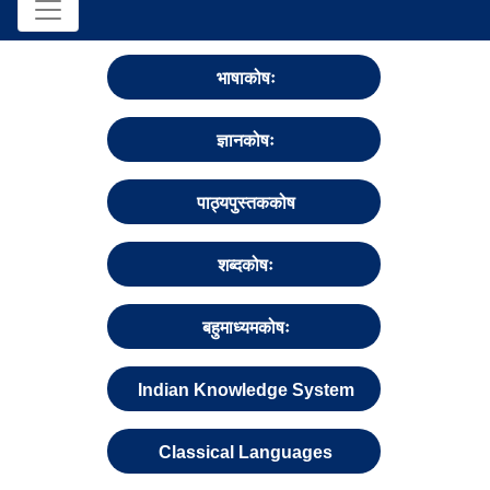
भाषाकोषः
ज्ञानकोषः
पाठ्यपुस्तककोष
शब्दकोषः
बहुमाध्यमकोषः
Indian Knowledge System
Classical Languages