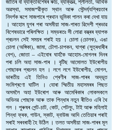
জাতিৰ বা ব্যক্তিবিশেষৰ ৰুচি, ব্যক্তিত্ৱ, শ্লীলতা, আৰ্থিক
অৱস্থা, সমাজস্ৱীকৃত স্থান আৰু সৌন্দৰ্য্যপ্ৰিয়তাৰ
নিদৰ্শক ৰূপে সাজপাৰে প্ৰথান ভূমিকা পালন কৰা দেখা যায়
। আহোম যুগৰ পৰা অসমীয়া সাজ-পাৰত ৱিদেশী প্ৰভাৱ
বিশেষভাৱে পৰিলক্ষিত । সম্ভৰতঃ সী লোৱা বস্ত্ৰৰ ব্যাপক
প্ৰচলন সেই সময়ৰ পৰাই হয় । চোলা (চোলক), এঙা
চোলা (অঙ্গিকা), জামা, চৌগা-চাপকন, ঘাগ্ৰা (সুত্ৰধাৰীৰ
বেশ), জোতা – এইবোৰ ঘাৰ্হকৈ আহোম-মোগলৰ দিনৰ
পৰা চলি অহা সাজ-পাৰ । বৃটিছ আমোলত ইউৰোপীয়
পোছাকৰ প্ৰচলন হল । লগে লগে ইউৰোপীয়, মোগল,
ভাৰতীয় এই তিনিও শ্ৰেণীৰ সাজ-পাৰৰ অদ্ভূত
সংমিশ্ৰণো ঘাটিল । যোৰা দ্ৱিতীয় মহাসমৰৰ পিছত
অসমলৈ অহা ইউৰোপ আৰু আমেৰিকাৰ লোকসকলে
অভিনৱ পোছাক আৰু তাক পিন্ধাৰ নতুন ৰীতিও এৰি থৈ
গল । পুৰুষৰ পেন্ট-চাট, কোট, পেটলুং, টাই আৰু মহিলাই
পিন্ধা ফ্ৰক, গাউন, স্কাট, ব্নাউজ আদি তেতিয়াৰ পৰাই
সৰাই সৰবৰাহী হৈ উঠিল । তলত অসমীয়া সাজ-পাৰৰ মূল
আধাৰ কাপোৰৰ গাঠনিক দিশসমূহ আৰু তাৰ পাছত