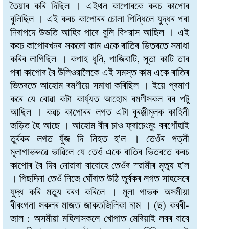
তৈয়াৰ কৰি দিছিল । এইথন কাপোৰকে কবচ কাপোৰ
বুলিছিল । এই কবচ কাপোৰৰ চোলা পিন্ধিলে যুদ্ধৰ পৰা
নিৰাপদে উভতি আহিব পাৰে বুলি বিশ্ৱাস আছিল । এই
কবচ কাপোৰখনৰ সকলো কাম একে ৰাতিৰ ডিতৰতে সমাধা
কৰিব লাগিছিল । কপাহ ধুনি, পাজিবাটি, সূতা কাটি তাৰ
পৰা কাপোৰ বৈ উলিওৱালৈকে এই সমস্ত কাম একে ৰাতিৰ
ভিতৰতে আহোম ৰমণীয়ে সমাধা কৰিছিল । ইয়ে প্ৰমাণ
কৰে যে বোৱা কটা কাৰ্য্যত আহোম ৰমণীসকল বৰ পটু
আছিল । কৱচ কাপোৰৰ লগত এটা বুৰঞ্জীমূলক কাহিনী
জড়িত হৈ আছে । আহোম বীৰ চাও ফ্ৰাচেংমুং বৰগোঁহাই
তুৰ্বকৰ লগত যুঁজ দি নিহত হ'ল । তেওঁৰ পত্নী
মূলাগাভৰুৱে ভাৱিলে যে তেওঁ একে ৰাতিৰ ভিতৰতে কবচ
কাপোৰ বৈ দিব নোৱাৰা বাবোহে তেওঁৰ স্ৱামীৰ মৃত্যু হ'ল
। পিছদিনা তেওঁ নিজে ঘোঁৰাত উঠি তুৰ্বকৰ লগত সাহসেৰে
যুদ্ধ কৰি মত্যু বৰণ কৰিলে । মূলা গাভৰু অসমীয়া
বীৰংগনা সকলৰ মাজত জাকতজিলিকা নাম । (ছ) কবৰী-
জাল : অসমীয়া মহিলাসকলে খোপাত মেৰিয়াই লবৰ বাবে