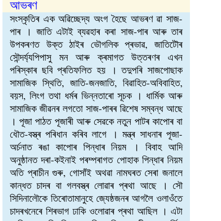
আভৰণ
সংস্কৃতিৰ এক অৱিচ্ছেদ্য অংগ হৈছে আভৰণ ৱা সাজ-
পাৰ । জাতি এটাই ব্যৱহাৰ কৰা সাজ-পাৰ আৰু তাৰ
উপকৰণত উক্ত ঠাইৰ ভৌগলিক প্ৰভাৱ, জাতিটৌৰ
সৌন্দৰ্য্যপিপাসু মন আৰু ক্ৰমাগত উত্তৰণৰ এখন
পৰিস্কাৰ ছবি প্ৰতিফলিত হয় । তদুপৰি সাজপোছাক
সামাজিক স্থিতি, জাতি-জনজাতি, বিৱাহিত-অবিবাহিত,
বয়স, লিংগ তথা ধৰ্মৰ ভিন্নতাৰো সূচক । ধাৰ্মিক আৰু
সামাজিক জীৱনৰ লগতো সাজ-পাৰৰ ৱিশেষ সম্বন্ধ আছে
। পূজা পাঠত পূজাৰী আৰু সেৱকে নতুন পাটৰ কাপোৰ বা
ধৌত-বস্ত্ৰ পৰিধান কৰিব লাগে । মন্ত্ৰ সাধনাৰ পূজা-
অৰ্চনাত ৰঙা কাপোৰ পিন্ধাৰ নিয়ম । বিবাহ আদি
অনুষ্ঠানত দৰা-কইনাই পৰম্পৰাগত পোহাক পিন্ধাৰ নিয়ম
অতি প্ৰাচীন গুৰু, গোসাঁই অথৱা নামঘৰত সেৰা জনালে
কান্ধত চাদৰ বা গলবস্ত্ৰ লোৱাৰ প্ৰথা আছে । সৌ
সিদিনালৌকে তিৰোতামানুহে জ্যেষ্ঠজনৰ আগলৈ ওলাওঁতে
চাদৰখনেৰে শিৰভাগ ঢাকি ওলোৱাৰ প্ৰথা আছিল । এটা