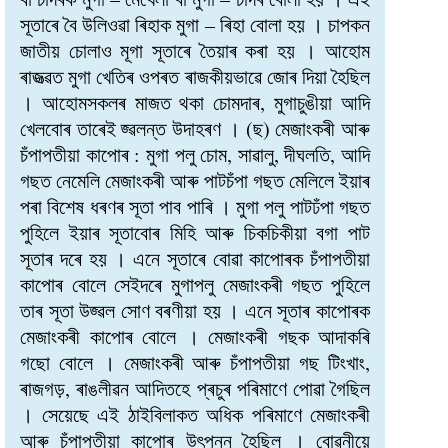
সূতাৰে বৈ উলিওৱা ৰিহাক মুগা – ৰিহা বোলা হয় । চাপকন
জাতীয় চোলাও মূগা সূতাৰে তৈয়াৰ কৰা হয় । আহোম
ৰাজত্ৱত মুগা খেতিৰ ওপৰত ৰাজকীয়ভাৱে জোৰ দিয়া হৈছিল
। আহোমসকলৰ মাজত থকা চোমদাৰ, মুগাচুঙীয়া আদি
খেলবোৰ তাৰেই জ্ৱলন্ত উদাহৰণ । (ছ) মেজাংকৰী আৰু
চঁপাপতীয়া কাপোৰ : মুগা পলু চোম, সাৱালু, দীঘলতি, আদি
গছত নেমেলি মেজাংকৰী আৰু পাটচঁপা গছত মেলিলে ইয়াৰ
পৰা বিশেষ ধৰণৰ সূতা পাব পাৰি । মুগা পলু পাটঢঁপা গছত
পুহিলে ইয়াৰ সূতাবোৰ মিহি আৰু চিকচিকীয়া বগা পাট
সূতাৰ দৰে হয় । এনে সূতাৰে বোৱা কাপোৰক চঁপাপতীয়া
কাপোৰ বোলে সেইদৰে মুগাপলু মেজাংকৰী গছত পুহিলে
তাৰ সূতা উজ্ৱল সোণ বৰণীয়া হয় । এনে সূতাৰ কাপোৰক
মেজাংকৰী কাপোৰ বোলে । মেজাংকৰী গছক আদাকৰি
গছো বোলে । মেজাংকৰী আৰু চঁপাপতীয়া গছ টিংখাং,
ৰাজগড়, ৰাঙলীৱন আদিতহে প্ৰচুৰ পৰিমাণে পোৱা গৈছিল
। সেয়েছে এই ঠাইবিলাকত অধিক পৰিমাণে মেজাংকৰী
আৰু চঁপাপতীয়া কাপোৰ উৎপন্ন হৈছিল । বোৱনীয়ে