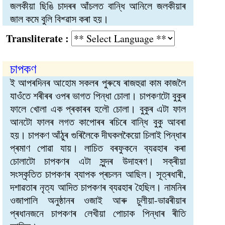
জলকীয়া ছিঙি চাদৰৰ আঁচলত বান্ধি আনিলে জলকীয়াৰ
জাল কমে বুলি বিশ্ৱাস কৰা হয়।
Transliterate :
চাপকণ
ই আপৰদিনৰ আহোম সকলৰ পুৰুষে ৰাজহুৱা কাম কাজলৈ
যাওঁতে শৰীৰৰ ওপৰ ভাগত পিন্ধা চোলা। চাপকণটো বুকুৰ
ফালে খোলা এক প্ৰকাৰৰ হলৌ চোলা। বুকুৰ এটা ফাল
আনটো ফালৰ লগত কাপোৰৰ ৰচিৰে বান্ধি বুকু আবৰা
হয়। চাপকণ আঁঠুৰ গুৰিলৈকে দীঘকলকৈয়ো চিলাই পিন্ধাৰ
প্ৰমাণ পোৱা যায়। লাচিত বৰফুকনে ব্যৱহাৰ কৰা
চোলাটো চাপকণৰ এটা সুন্দৰ উদাহৰণ। সক্ৰীয়া
সংস্কৃতিত চাপকণৰ ব্যাপক প্ৰচলন আছিল। সূত্ৰধাৰী,
দশাৱতাৰ নৃত্য আদিত চাপকণৰ ব্যৱহাৰ হৈছিল। নামনিৰ
ওজাপালি অনুষ্ঠানৰ ওজাই আৰু চুলীয়া-ভাৱৰীয়াৰ
প্ৰধানজনে চাপকণৰ লেখীয়া পোচাক পিন্ধাৰ ৰীতি