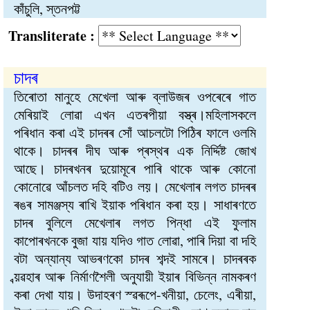
কাঁচুলি, স্তনপট্ট
Transliterate :
চাদৰ
তিৰোতা মানুহে মেখেলা আৰু ব্লাউজৰ ওপৰেৰে গাত
মেৰিয়াই লোৱা এখন এতৰপীয়া বস্ত্ৰ।মহিলাসকলে
পৰিধান কৰা এই চাদৰৰ সোঁ আচলটো পিঠিৰ ফালে ওলমি
থাকে। চাদৰৰ দীঘ আৰু প্ৰস্থৰ এক নিৰ্দ্দিষ্ট জোখ
আছে। চাদৰখনৰ দুয়োমূৰে পাৰি থাকে আৰু কোনো
কোনোৱে আঁচলত দহি বটিও লয়। মেখেলাৰ লগত চাদৰৰ
ৰঙৰ সামঞ্জস্য ৰাখি ইয়াক পৰিধান কৰা হয়। সাধাৰণতে
চাদৰ বুলিলে মেখেলাৰ লগত পিন্ধা এই ফুলাম
কাপোৰখনকে বুজা যায় যদিও গাত লোৱা, পাৰি দিয়া বা দহি
বটা অন্যান্য আভৰণকো চাদৰ শব্দই সামৰে। চাদৰৰক
ব্য়ৱহাৰ আৰু নিৰ্মাণশৈলী অনুযায়ী ইয়াৰ বিভিন্ন নামকৰণ
কৰা দেখা যায়। উদাহৰণ স্ৱৰূপে-খনীয়া, চেলেং, এৰীয়া,