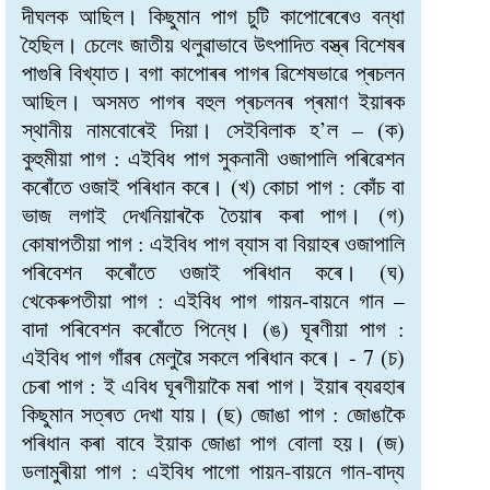
দীঘলক আছিল। কিছুমান পাগ চুটি কাপোৰেৰেও বন্ধা
হৈছিল। চেলেং জাতীয় থলুৱাভাবে উৎপাদিত বস্ত্ৰ বিশেষৰ
পাগুৰি বিখ্যাত। বগা কাপোৰৰ পাগৰ ৱিশেষভাৱে প্ৰচলন
আছিল। অসমত পাগৰ বহুল প্ৰচলনৰ প্ৰমাণ ইয়াৰক
স্থানীয় নামবোৰেই দিয়া। সেইবিলাক হ’ল – (ক)
কুহুমীয়া পাগ : এইবিধ পাগ সুকনানী ওজাপালি পৰিৱেশন
কৰোঁতে ওজাই পৰিধান কৰে। (খ) কোচা পাগ : কোঁচ বা
ভাজ লগাই দেখনিয়াৰকৈ তৈয়াৰ কৰা পাগ। (গ)
কোষাপতীয়া পাগ : এইবিধ পাগ ব্যাস বা বিয়াহৰ ওজাপালি
পৰিবেশন কৰোঁতে ওজাই পৰিধান কৰে। (ঘ)
খেকেৰুপতীয়া পাগ : এইবিধ পাগ গায়ন-বায়নে গান –
বাদা পৰিবেশন কৰোঁতে পিন্ধে। (ঙ) ঘূৰণীয়া পাগ :
এইবিধ পাগ গাঁৱৰ মেলুৱৈ সকলে পৰিধান কৰে। - 7 (চ)
চেৰা পাগ : ই এবিধ ঘূৰণীয়াকৈ মৰা পাগ। ইয়াৰ ব্যৱহাৰ
কিছুমান সত্ৰত দেখা যায়। (ছ) জোঙা পাগ : জোঙাকৈ
পৰিধান কৰা বাবে ইয়াক জোঙা পাগ বোলা হয়। (জ)
ডলামুৰীয়া পাগ : এইবিধ পাগো পায়ন-বায়নে গান-বাদ্য