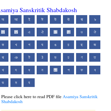
samiya Sanskritik Shabdakosh
অ
আ
ই
ঈ
উ
ঊ
ঋ
ঌ
঍
঎
এ
ঐ
঑
঒
ও
ঔ
ক
খ
গ
ঘ
ঙ
চ
ছ
জ
ঝ
ঞ
ট
ঠ
ড
ঢ
ণ
ত
থ
দ
ধ
ন
঩
প
ফ
ব
ভ
ম
য
Please click here to read PDF file
Asamiya Sanskritik
Shabdakosh