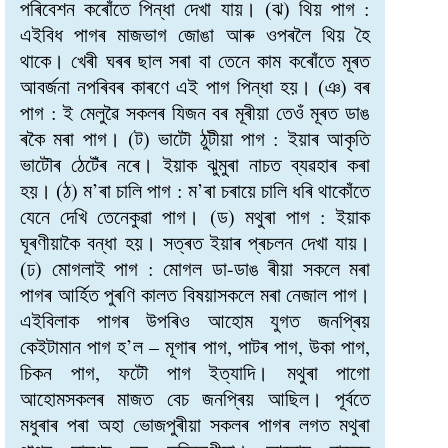
পৰিবেশন কৰোঁতে পিন্ধা দেখা যায়। (ঝ) থিয় পাগ :
এইবিধ পাগৰ মাজভাগ জোঙা আৰু ওপৰলৈ থিয় হৈ
থাকে। খেৰী ঘৰৰ ছাল সৰা বা তেনে কাম কৰোঁতে মূৰত
আবর্জনা নপৰিবৰ কাৰণে এই পাগ পিন্ধা হয়। (ঞ) বৰ
পাগ : ই মেলুৱৈ সকলৰ যিজন বৰ মূৰীয়া তেওঁ মূৰত ডাঙ
ৰকৈ মৰা পাগ। (ট) ভাটৌ ঠুটীয়া পাগ : ইয়াৰ আকৃতি
ভাটৌৰ ঠেটেঁৰ নৰে। ইয়াক ঝুমুৰা নাচত ব্যৱহাৰ কৰা
হয়। (ঠ) ম’ৰা চালি পাগ : ম’ৰা চৰায়ে চালি ধৰি থাকোঁতে
যেনে দেখি তেনেকুৱা পাগ। (ড) মথুৰা পাগ : ইয়াক
ঘূৰণীয়াকৈ বন্ধা হয়। সত্ৰত ইয়াৰ প্ৰচলন দেখা যায়।
(ঢ) মোগলাই পাগ : মোগল ডা-ডাঙ ৰীয়া সকলে মৰা
পাগৰ আৰ্হিত পুৰণি কালত বিষয়াসকলে মৰা নেজাল পাগ।
এইবিলাক পাগৰ উপৰিও আহোম যুগত জনপ্ৰিয়
কেইটামান পাগ হ’ল – মূগাৰ পাগ, পাটৰ পাগ, উকা পাগ,
চিকন পাগ, ফটৌ পাগ ইত্যাদি। মথুৰা পাগো
আহোমসকলৰ মাজত বেচ জনপ্ৰিয় আছিল। পূৰ্বতে
মধুৰাৰ পৰা অহা ভোজপুৰীয়া সকলৰ পাগৰ লগত মথুৰা