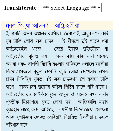
Transliterate :
মূৰত পিন্ধা আভৰণ - আঢ়ৈহতীয়া
ই নামনি অসম অঞ্চলৰ বয়সীয়া তিৰোতাই আবুৰ ৰক্ষা কৰি
মূৰ ঢাকি লোৱা সৰু চাদৰ । ই দীঘলে দুই হাতৰ পৰা
আঢ়ৈহাতলৈ থাকে । সেয়ে ইয়াক দুইহতীয়া বা
আঢ়ৈহতীয়া বুলিও কয় । ঘৰৰ কাম কাজ কৰা সময়ত
অথবা গৰু- ছাগলী বিচাৰি নঙলাৰ বাহিৰলৈ ওলালে বয়সীয়া
তিৰোতাসকলে বুকুত মেথনি বান্দি লোৱা মেখেলাৰ লগত
চাদৰ নিপিন্ধি মূৰত এই সৰু চাডৰখন লৈ মূৰটো ঢাকি
বাখে। চাডৰখনৰ দুয়োটা আঁচল পিঠিৰ ফালে পৰি থাকে।
আঢৈহতীয়াথন মাইকীমানুহৰ আবুৰ বা সম্ভ্ৰম ৰক্ষা কৰাৰ
প্ৰতীক হিচাপেহে মূৰত লোৱা হয়। আজিকালি ইয়াৰ
ব্যৱহাৰ লাহে কমি আহিছে। বয়সীয়া তিৰোতায়ো মেখেলা
আৰু ব্লাউজৰ ওপৰত মেৰিয়াই নিয়মিত দীঘলীয়া চাদৰকে
পৰিধান কৰে।