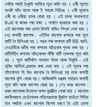
লেটাৰ পৰাই চৈকুৰি আদিৰে সূতা কাটা হয় । এৰী সূতাত
ঘথেষ্ট আঁহ থাকে আৰু ই সহজে নিচিঙে । এৰী সূতাৰে
এৰী বা এৰীয়া চাদৰ বোৱা হয় । এই চাদৰ সাধাৰণতে
ঠাণ্ডা বা জাৰৰ পৰা ৰক্ষা । পাবলৈ ব্যৱহাৰ কৰা হয় ।
এই কাপোৰৰ পৰা চোলা চিলাই কৰিও পিন্ধা দেখা যায় ।
(খ) কপাহী কাপোৰ : এইবিধ কাপোৰ কপাহৰ পৰা সূতা
কাটি বৈ উলিওৱা হয় । গছৰ পৰা কপাহৰ গুটি চিঙি আনি,
নেওঠনীৰে গুটিৰ পৰা কপাহৰ আঁহবোৰ পৃথক কৰা হয় ।
গুটিবিহীন কপাহৰ আঁহবোৰৰ পাঁজি বাটি তাৰপৰা সূতা কটা
হয় । সূতা কাটিবলৈ অসমত যঁতৰ আৰু টাকুৰি - এই
দুবিধ আহিলা ব্য়ৱহাৰ কৰা দেথা যায় । এই সূতাৰ পৰা
তাঁতশালত যি বিধ কাপোৰ বৈ উলিওৱা হয় তাক কপাহী
কাপোৰ বুলি কোৱা হয়। আজিকালি যন্ত্ৰৰ সহায়ত কপাহী
সূতা কটা আৰু কাপোৰ বোৱা হয় । (গ) কবচ কাপোৰ :
কবচ কাপোৰৰ উল্লেখ অসম বুৰঞ্জীত পোৱা যায় । আহোম
ৰমণীসকলে তেওঁলোকৰ পতিদেৱতাক যুঁজলৈ যাওঁতে পিন্ধি
যাব পৰাকৈ এখন কাপোৰ বিশেষ ধৰণে বৈ এটা চোলা