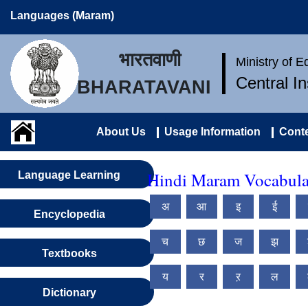
Languages (Maram)
भारतवाणी
Ministry of 
Central I
BHARATAVANI
About Us
Usage Information
Conte
Hindi Maram Vocabula
Language Learning
अ
आ
इ
ई
Encyclopedia
च
छ
ज
झ
Textbooks
य
र
ऱ
ल
Dictionary