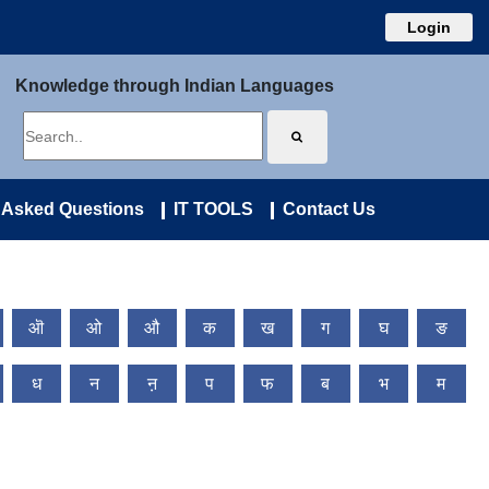
Login
Knowledge through Indian Languages
 Asked Questions
IT TOOLS
Contact Us
ऒ
ओ
औ
क
ख
ग
घ
ङ
ध
न
ऩ
प
फ
ब
भ
म