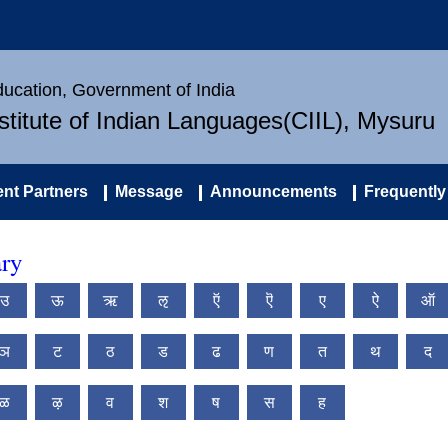
Education, Government of India
nstitute of Indian Languages(CIIL), Mysuru
nt Partners
Message
Announcements
Frequently
ry
उ
ऊ
ऋ
ऌ
ऍ
ऎ
ए
ऐ
ऑ
ञ
ट
ठ
ड
ढ
ण
त
थ
द
ळ
ऴ
व
श
ष
स
ह