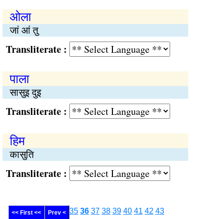
ओला
जां आं तु
Transliterate :
पाला
सासुइ दुइ
Transliterate :
हिम
कासुति
Transliterate :
35
36
37
38
39
40
41
42
43
<< First <<
Prev <