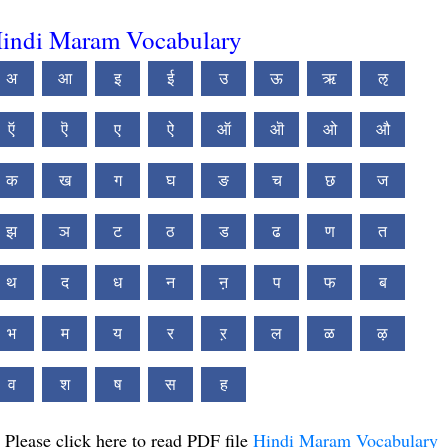
indi Maram Vocabulary
अ
आ
इ
ई
उ
ऊ
ऋ
ऌ
ऍ
ऎ
ए
ऐ
ऑ
ऒ
ओ
औ
क
ख
ग
घ
ङ
च
छ
ज
झ
ञ
ट
ठ
ड
ढ
ण
त
थ
द
ध
न
ऩ
प
फ
ब
भ
म
य
र
ऱ
ल
ळ
ऴ
व
श
ष
स
ह
Please click here to read PDF file
Hindi Maram Vocabulary