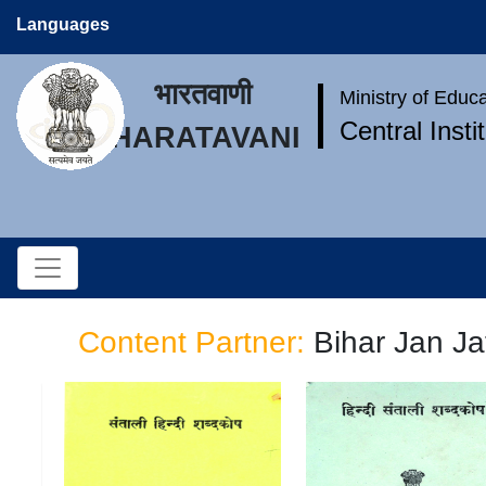
Languages
भारतवाणी
Ministry of Educ
Central Inst
BHARATAVANI
Content Partner:
Bihar Jan J