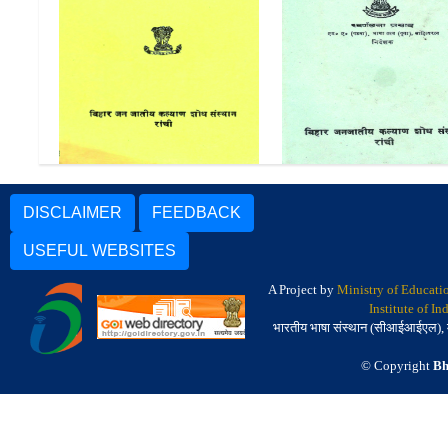
संताली हिन्दी शब्दकोष | Santali
हिन्दी संताली शब्दकोष | H
Hindi Shabdakosh
Santali Shabdakos
DISCLAIMER
FEEDBACK
USEFUL WEBSITES
A Project by
Ministry of Educati
Institute of I
भारतीय भाषा संस्थान (सीआईआईएल), मैसू
© Copyright
Bh