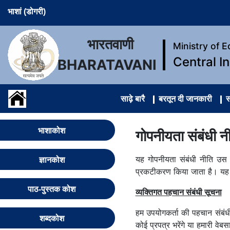
भाशां (डोगरी)
भारतवाणी
Ministry of 
Central I
BHARATAVANI
साढ़े बारै
बरतून दी जानकारी
सम
भाशाकोश
गोपनीयता संबंधी न
यह गोपनीयता संबंधी नीति उस 
ज्ञानकोश
प्रकटीकरण किया जाता है। यह नी
पाठ-पुस्तक कोश
व्यक्तिगत पहचान संबंधी सूचना
हम उपयोगकर्ता की पहचान संबंधी
शब्दकोश
कोई प्रपत्र भरेंगे या हमारी वे