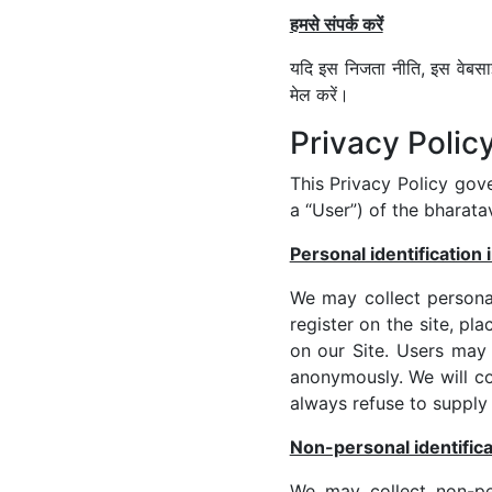
हमसे संपर्क करें
यदि इस निजता नीति, इस वेबसाइ
मेल करें।
Privacy Polic
This Privacy Policy gov
a “User”) of the bharata
Personal identification
We may collect personal 
register on the site, pl
on our Site. Users may 
anonymously. We will col
always refuse to supply 
Non-personal identifica
We may collect non-per