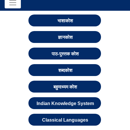
भाशाकोश
ज्ञानकोश
पाठ-पुस्तक कोश
शब्दकोश
बहुमाध्यम कोश
Indian Knowledge System
Classical Languages