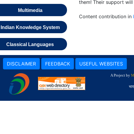
them! Their support will
Multimedia
Content contribution in
Indian Knowledge System
Classical Languages
DISCLAIMER
FEEDBACK
USEFUL WEBSITES
A Project by
M
भार