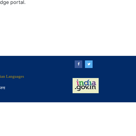
edge portal.
ndian Languages
ोजना