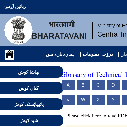
زبانیں (ُردو)
भारतवाणी
Ministry of 
Central I
BHARATAVANI
ار
مروّجہ معلومات
ہمارے بارے میں
Glossary of Technical 
بھاشا کوش
A
B
C
D
گیان کوش
V
W
X
Y
پاٹھیاپُستک کوش
Please click here to read PDF
شبد کوش