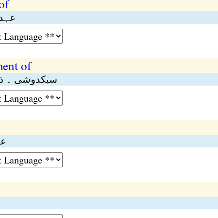
of
عہدہ
ment of
سبکدوشی ۔ ذ
عہ