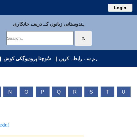
Login
ہندوستانی زبانوں کے ذریعے جانکاری
ہم سے رابطہ کریں
سُوچنا پرودیوگِکی کوش
N
O
P
Q
R
S
T
U
Urdu)