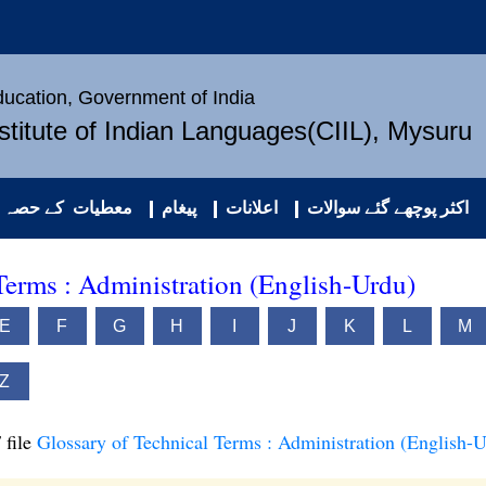
Education, Government of India
nstitute of Indian Languages(CIIL), Mysuru
اکثر پوچھے گئے سوالات
اعلانات
پیغام
معطیات کے حصہ د
Terms : Administration (English-Urdu)
E
F
G
H
I
J
K
L
M
Z
 file
Glossary of Technical Terms : Administration (English-