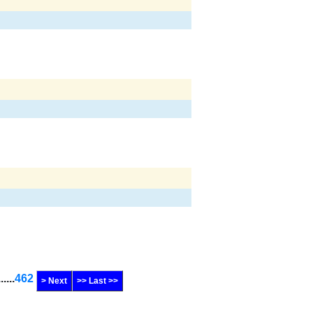
......
462
> Next
>> Last >>