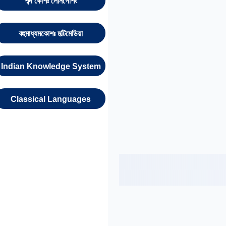
শব্দ কোশঃ লোনগৈশিং
বহুমাধ্যমকোশঃ মল্টিমেডিয়া
Indian Knowledge System
Classical Languages