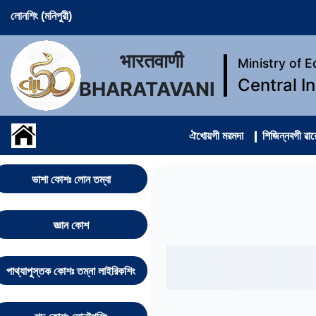
লোনশিং (মনিপুরী)
भारतवाणी
Ministry of 
Central I
BHARATAVANI
ঐখোয়গী মরমদা
শিজিন্নবগী ৱা
ভাশা কোশঃ লোন তম্বা
জ্ঞান কোশ
পাথ্যাপুস্তক কোশঃ তম্না লাইরিকশিং