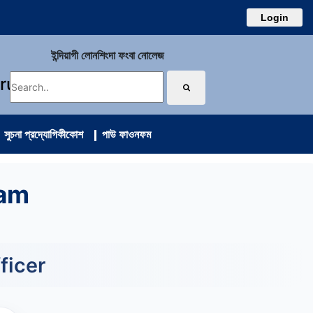
Login
ইন্দিয়াগী লোনশিংদা ফংবা নোলেজ
uru
সুচনা প্রদ্যোগিকীকোশ
পাউ ফাওনফম
eam
ficer