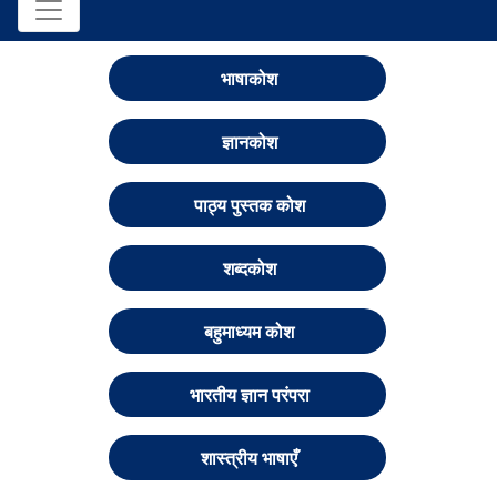
भाषाकोश
ज्ञानकोश
पाठ्य पुस्तक कोश
शब्दकोश
बहुमाध्यम कोश
भारतीय ज्ञान परंपरा
शास्त्रीय भाषाएँ