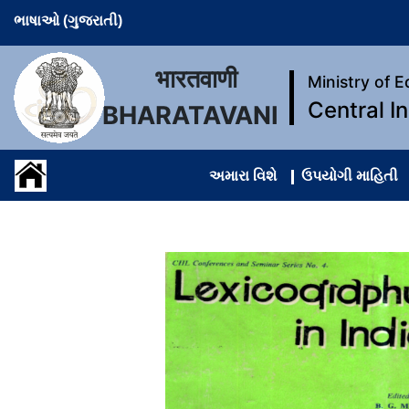
ભાષાઓ (ગુજરાતી)
भारतवाणी
Ministry of 
Central I
BHARATAVANI
અમારા વિશે
ઉપયોગી માહિતી