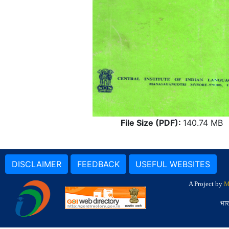
File Size (PDF):
140.74 MB
DISCLAIMER
FEEDBACK
USEFUL WEBSITES
A Project by
M
भार